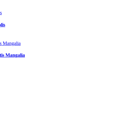
lis
tis Mangalia