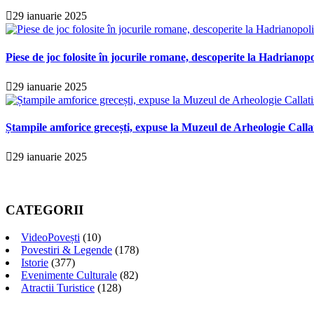
29 ianuarie 2025
Piese de joc folosite în jocurile romane, descoperite la Hadrianopo
29 ianuarie 2025
Ștampile amforice grecești, expuse la Muzeul de Arheologie Calla
29 ianuarie 2025
CATEGORII
VideoPovești
(10)
Povestiri & Legende
(178)
Istorie
(377)
Evenimente Culturale
(82)
Atractii Turistice
(128)