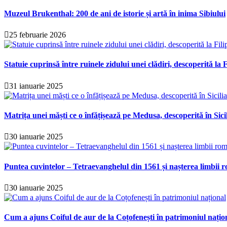
Muzeul Brukenthal: 200 de ani de istorie și artă în inima Sibiului
25 februarie 2026
Statuie cuprinsă între ruinele zidului unei clădiri, descoperită la F
31 ianuarie 2025
Matrița unei măști ce o înfățișează pe Medusa, descoperită în Sici
30 ianuarie 2025
Puntea cuvintelor – Tetraevanghelul din 1561 și nașterea limbii r
30 ianuarie 2025
Cum a ajuns Coiful de aur de la Coțofenești în patrimoniul națio