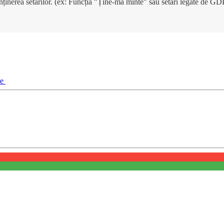
enținerea setărilor. (ex: Funcția "Ține-mă minte" sau setări legate de G
ie