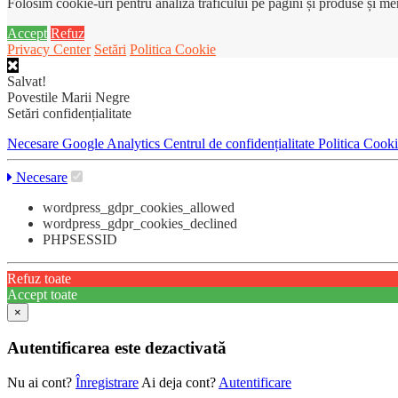
Folosim cookie-uri pentru analiza traficului pe pagini și produse și m
Accept
Refuz
Privacy Center
Setări
Politica Cookie
Salvat!
Povestile Marii Negre
Setări confidențialitate
Necesare
Google Analytics
Centrul de confidențialitate
Politica Cook
Necesare
wordpress_gdpr_cookies_allowed
wordpress_gdpr_cookies_declined
PHPSESSID
Refuz toate
Accept toate
×
Autentificarea este dezactivată
Nu ai cont?
Înregistrare
Ai deja cont?
Autentificare