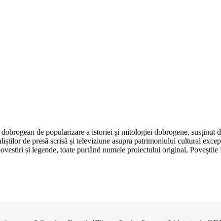
dobrogean de popularizare a istoriei și mitologiei dobrogene, susținut 
aliștilor de presă scrisă și televiziune asupra patrimoniului cultural e
, povestiri și legende, toate purtând numele proiectului original, Poveșt