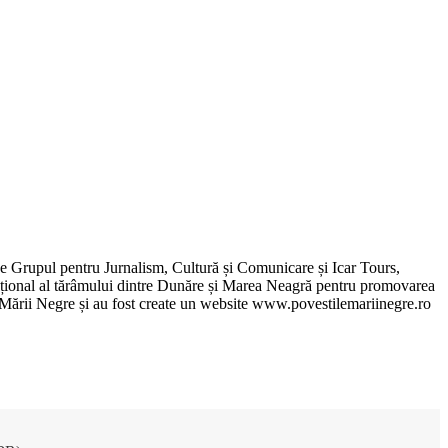
de Grupul pentru Jurnalism, Cultură și Comunicare și Icar Tours,
xcepțional al tărâmului dintre Dunăre și Marea Neagră pentru promovarea
ile Mării Negre și au fost create un website www.povestilemariinegre.ro