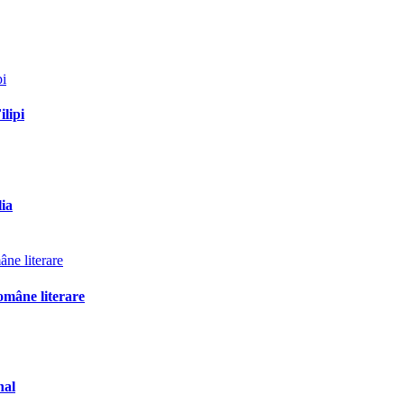
ilipi
lia
omâne literare
nal