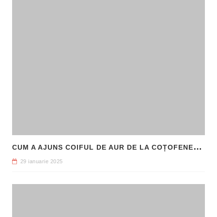
C
UM A AJUNS COIFUL DE AUR DE LA COȚOFENEȘTI ÎN PATRIMONIUL NAȚIONAL
29 ianuarie 2025