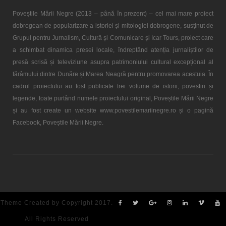
Poveștile Mării Negre (2013 – până în prezent) – cel mai mare proiect
dobrogean de popularizare a istoriei și mitologiei dobrogene, susținut de
Grupul pentru Jurnalism, Cultură și Comunicare și Icar Tours, proiect care
a schimbat dinamica presei locale, îndreptând atenția jurnaliștilor de
presă scrisă și televiziune asupra patrimoniului cultural excepțional al
tărâmului dintre Dunăre și Marea Neagră pentru promovarea acestuia. În
cadrul proiectului au fost publicate trei volume de istorii, povestiri și
legende, toate purtând numele proiectului original, Poveștile Mării Negre
și au fost create un website www.povestilemariinegre.ro și o pagină
Facebook, Poveștile Mării Negre.
Theme Created by Copyright 2017.
All Rights Reserved