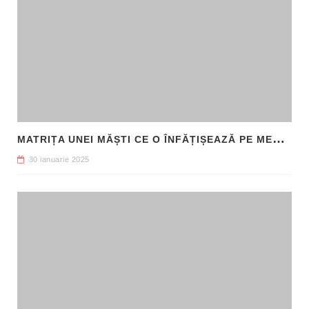
M
ATRIȚA UNEI MĂȘTI CE O ÎNFĂȚIȘEAZĂ PE MEDUSA, DESCOPERITĂ ÎN SICILIA
30 ianuarie 2025