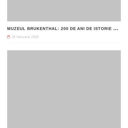
M
UZEUL BRUKENTHAL: 200 DE ANI DE ISTORIE ȘI ARTĂ ÎN INIMA SIBIULUI
25 februarie 2026