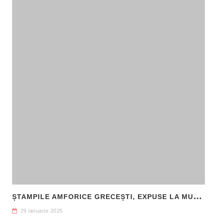
Ș
TAMPILE AMFORICE GRECEȘTI, EXPUSE LA MUZEUL DE ARHEOLOGIE CALLATIS MANGALIA
29 ianuarie 2025