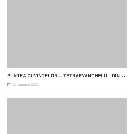
P
UNTEA CUVINTELOR – TETRAEVANGHELUL DIN 1561 ȘI NAȘTEREA LIMBII ROMÂNE LITERARE
30 ianuarie 2025