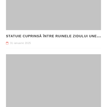
S
TATUIE CUPRINSĂ ÎNTRE RUINELE ZIDULUI UNEI CLĂDIRI, DESCOPERITĂ LA FILIPI
31 ianuarie 2025