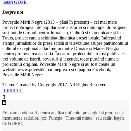
Setări GDPR
Despre noi
Poveștile Mării Negre (2013 – până în prezent) – cel mai mare
proiect dobrogean de popularizare a istoriei și mitologiei dobrogene,
susținut de Grupul pentru Jurnalism, Cultură și Comunicare și Icar
Tours, proiect care a schimbat dinamica presei locale, îndreptând
atenția jurnaliștilor de presă scrisă și televiziune asupra patrimoniului
cultural excepțional al tărâmului dintre Dunăre și Marea Neagră
pentru promovarea acestuia. În cadrul proiectului au fost publicate
trei volume de istorii, povestiri și legende, toate purtând numele
proiectului original, Poveștile Mării Negre și au fost create un
website www.povestilemariinegre.ro și o pagină Facebook,
Poveștile Mării Negre.
Theme Created by Copyright 2017. All Rights Reserved
Folosim cookie-uri pentru analiza traficului pe pagini și produse și
menținerea setărilor. (ex: Funcția "Ține-mă minte" sau setări legate
de GDPR).