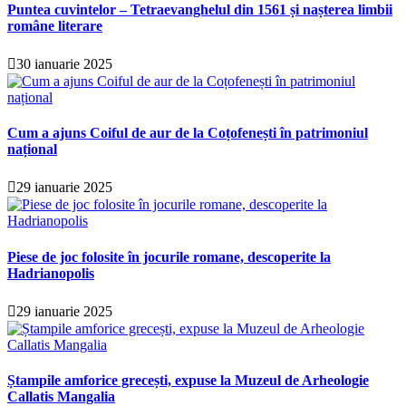
Puntea cuvintelor – Tetraevanghelul din 1561 și nașterea limbii
române literare
30 ianuarie 2025
Cum a ajuns Coiful de aur de la Coțofenești în patrimoniul
național
29 ianuarie 2025
Piese de joc folosite în jocurile romane, descoperite la
Hadrianopolis
29 ianuarie 2025
Ștampile amforice grecești, expuse la Muzeul de Arheologie
Callatis Mangalia