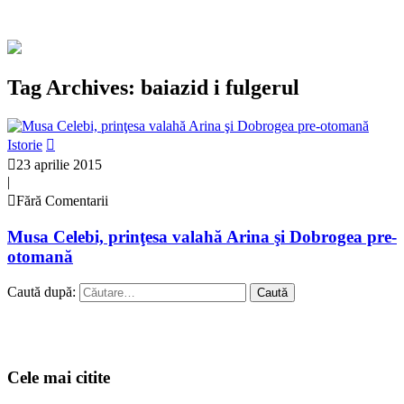
Tag Archives: baiazid i fulgerul
Istorie
23 aprilie 2015
|
Fără Comentarii
Musa Celebi, prinţesa valahă Arina şi Dobrogea pre-
otomană
Caută după:
Cele mai citite