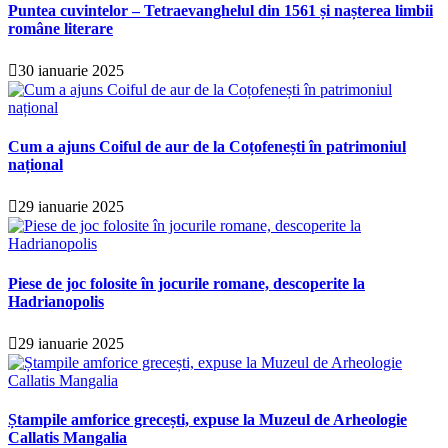
Puntea cuvintelor – Tetraevanghelul din 1561 și nașterea limbii
române literare
30 ianuarie 2025
Cum a ajuns Coiful de aur de la Coțofenești în patrimoniul
național
29 ianuarie 2025
Piese de joc folosite în jocurile romane, descoperite la
Hadrianopolis
29 ianuarie 2025
Ștampile amforice grecești, expuse la Muzeul de Arheologie
Callatis Mangalia