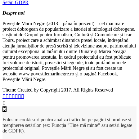
Setări GDPR
Despre noi
Poveștile Mării Negre (2013 – până în prezent) – cel mai mare
proiect dobrogean de popularizare a istoriei și mitologiei dobrogene,
susținut de Grupul pentru Jurnalism, Cultură și Comunicare și Icar
Tours, proiect care a schimbat dinamica presei locale, îndreptând
atenția jurnaliștilor de presă scrisă și televiziune asupra patrimoniului
cultural excepțional al tărâmului dintre Dunăre și Marea Neagră
pentru promovarea acestuia. În cadrul proiectului au fost publicate
trei volume de istorii, povestiri și legende, toate purtând numele
proiectului original, Poveștile Mării Negre și au fost create un
website www.povestilemariinegre.ro și o pagină Facebook,
Poveștile Mării Negre.
Theme Created by Copyright 2017. All Rights Reserved
Folosim cookie-uri pentru analiza traficului pe pagini și produse și
menținerea setărilor. (ex: Funcția "Ține-mă minte" sau setări legate
de GDPR).