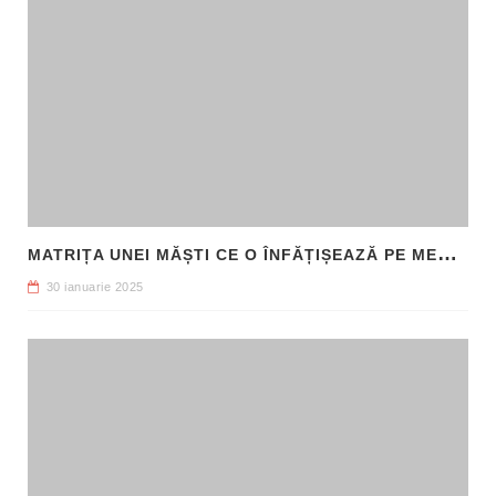
M
ATRIȚA UNEI MĂȘTI CE O ÎNFĂȚIȘEAZĂ PE MEDUSA, DESCOPERITĂ ÎN SICILIA
30 ianuarie 2025