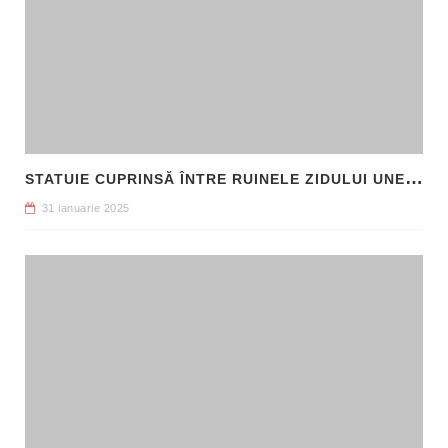
S
TATUIE CUPRINSĂ ÎNTRE RUINELE ZIDULUI UNEI CLĂDIRI, DESCOPERITĂ LA FILIPI
31 ianuarie 2025