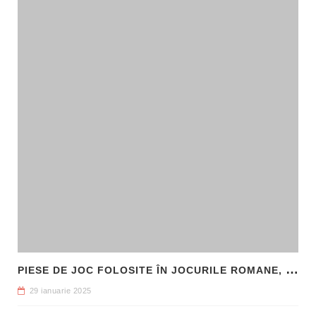
P
IESE DE JOC FOLOSITE ÎN JOCURILE ROMANE, DESCOPERITE LA HADRIANOPOLIS
29 ianuarie 2025