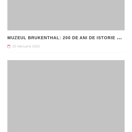
M
UZEUL BRUKENTHAL: 200 DE ANI DE ISTORIE ȘI ARTĂ ÎN INIMA SIBIULUI
25 februarie 2026