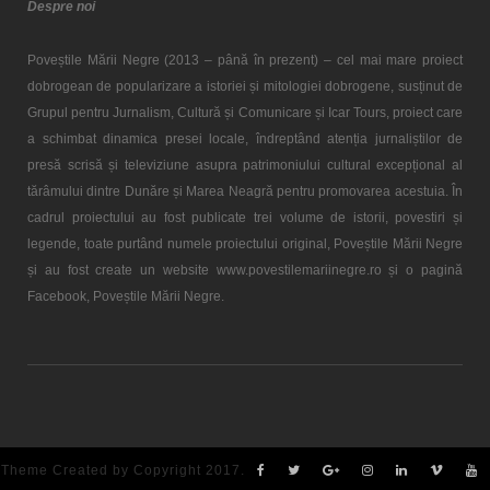
Despre noi
Poveștile Mării Negre (2013 – până în prezent) – cel mai mare proiect
dobrogean de popularizare a istoriei și mitologiei dobrogene, susținut de
Grupul pentru Jurnalism, Cultură și Comunicare și Icar Tours, proiect care
a schimbat dinamica presei locale, îndreptând atenția jurnaliștilor de
presă scrisă și televiziune asupra patrimoniului cultural excepțional al
tărâmului dintre Dunăre și Marea Neagră pentru promovarea acestuia. În
cadrul proiectului au fost publicate trei volume de istorii, povestiri și
legende, toate purtând numele proiectului original, Poveștile Mării Negre
și au fost create un website www.povestilemariinegre.ro și o pagină
Facebook, Poveștile Mării Negre.
Theme Created by Copyright 2017.