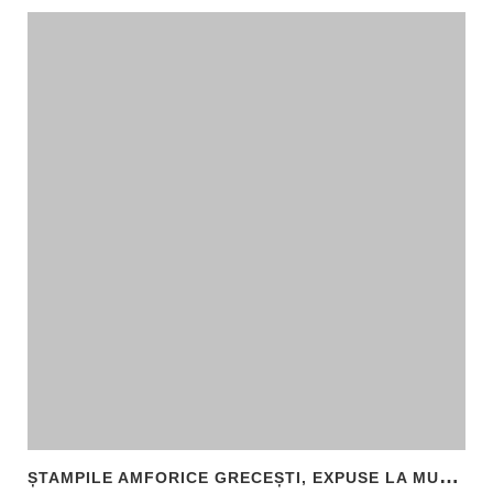
Ș
TAMPILE AMFORICE GRECEȘTI, EXPUSE LA MUZEUL DE ARHEOLOGIE CALLATIS MANGALIA