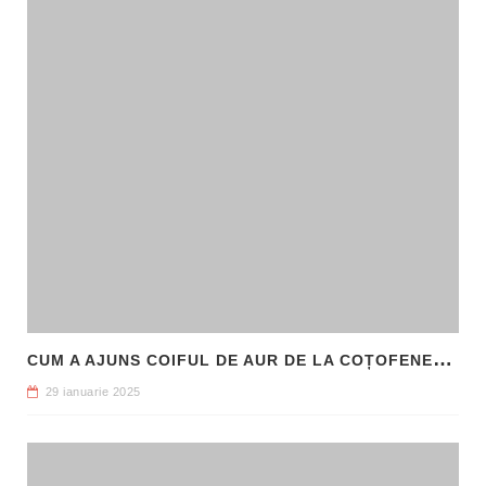
C
UM A AJUNS COIFUL DE AUR DE LA COȚOFENEȘTI ÎN PATRIMONIUL NAȚIONAL
29 ianuarie 2025