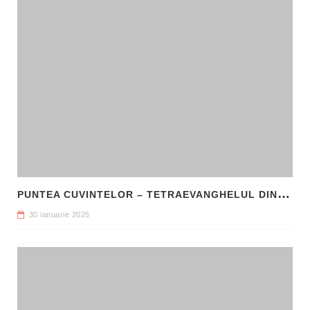
P
UNTEA CUVINTELOR – TETRAEVANGHELUL DIN 1561 ȘI NAȘTEREA LIMBII ROMÂNE LITERARE
30 ianuarie 2025