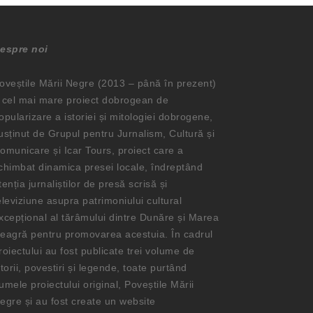
espre noi
oveștile Mării Negre (2013 – până în prezent)
 cel mai mare proiect dobrogean de
opularizare a istoriei și mitologiei dobrogene,
usținut de Grupul pentru Jurnalism, Cultură și
omunicare și Icar Tours, proiect care a
chimbat dinamica presei locale, îndreptând
tenția jurnaliștilor de presă scrisă și
eleviziune asupra patrimoniului cultural
xcepțional al tărâmului dintre Dunăre și Marea
eagră pentru promovarea acestuia. În cadrul
roiectului au fost publicate trei volume de
storii, povestiri și legende, toate purtând
umele proiectului original, Poveștile Mării
egre și au fost create un website