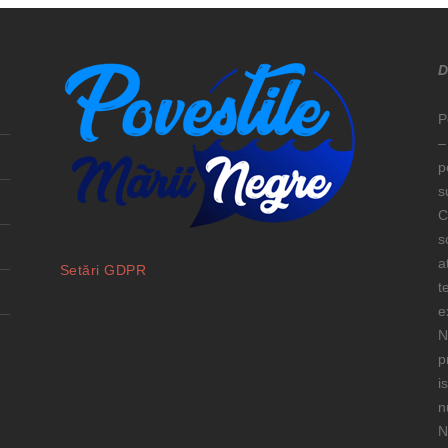
D
P
–
p
s
C
s
a
Setări GDPR
t
e
N
p
i
n
N