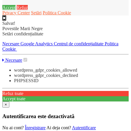
Accept
Refuz
Privacy Center
Setări
Politica Cookie
Salvat!
Povestile Marii Negre
Setări confidențialitate
Necesare
Google Analytics
Centrul de confidențialitate
Politica
Cookie
Necesare
wordpress_gdpr_cookies_allowed
wordpress_gdpr_cookies_declined
PHPSESSID
Refuz toate
Accept toate
×
Autentificarea este dezactivată
Nu ai cont?
Înregistrare
Ai deja cont?
Autentificare