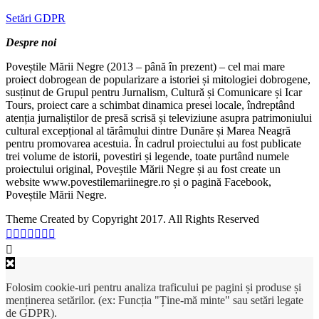
Setări GDPR
Despre noi
Poveștile Mării Negre (2013 – până în prezent) – cel mai mare
proiect dobrogean de popularizare a istoriei și mitologiei dobrogene,
susținut de Grupul pentru Jurnalism, Cultură și Comunicare și Icar
Tours, proiect care a schimbat dinamica presei locale, îndreptând
atenția jurnaliștilor de presă scrisă și televiziune asupra patrimoniului
cultural excepțional al tărâmului dintre Dunăre și Marea Neagră
pentru promovarea acestuia. În cadrul proiectului au fost publicate
trei volume de istorii, povestiri și legende, toate purtând numele
proiectului original, Poveștile Mării Negre și au fost create un
website www.povestilemariinegre.ro și o pagină Facebook,
Poveștile Mării Negre.
Theme Created by Copyright 2017. All Rights Reserved
Folosim cookie-uri pentru analiza traficului pe pagini și produse și
menținerea setărilor. (ex: Funcția "Ține-mă minte" sau setări legate
de GDPR).