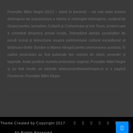
Poveștile Mării Negre (2013 – până în prezent) – cel mai mare proiect
dobrogean de popularizare a istoriei și mitologiei dobrogene, susținut de
Grupul pentru Jurnalism, Cultură și Comunicare și Icar Tours, proiect care
a schimbat dinamica presei locale, îndreptând atenția jurnaliștilor de
presă scrisă și televiziune asupra patrimoniului cultural excepțional al
tărâmului dintre Dunăre și Marea Neagră pentru promovarea acestuia. În
cadrul proiectului au fost publicate trei volume de istorii, povestiri și
legende, toate purtând numele proiectului original, Poveștile Mării Negre
și au fost create un website www.povestilemariinegre.ro și o pagină
Facebook, Poveștile Mării Negre.
Theme Created by Copyright 2017.
All Rights Reserved