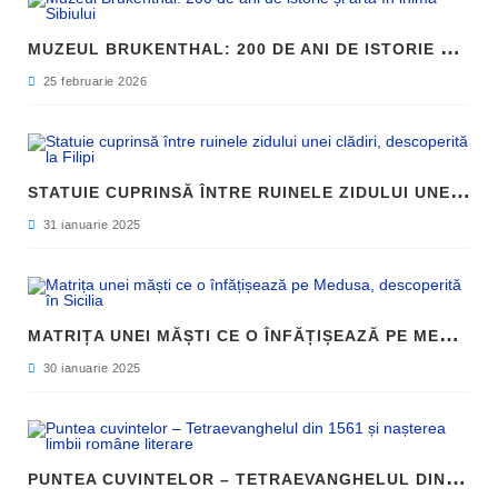
M
UZEUL BRUKENTHAL: 200 DE ANI DE ISTORIE ȘI ARTĂ ÎN INIMA SIBIULUI
25 februarie 2026
S
TATUIE CUPRINSĂ ÎNTRE RUINELE ZIDULUI UNEI CLĂDIRI, DESCOPERITĂ LA FILIPI
31 ianuarie 2025
M
ATRIȚA UNEI MĂȘTI CE O ÎNFĂȚIȘEAZĂ PE MEDUSA, DESCOPERITĂ ÎN SICILIA
30 ianuarie 2025
P
UNTEA CUVINTELOR – TETRAEVANGHELUL DIN 1561 ȘI NAȘTEREA LIMBII ROMÂNE LITERARE