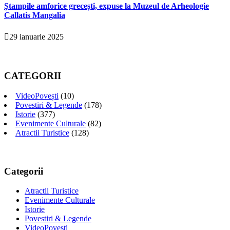
Ștampile amforice grecești, expuse la Muzeul de Arheologie
Callatis Mangalia
29 ianuarie 2025
CATEGORII
VideoPovești
(10)
Povestiri & Legende
(178)
Istorie
(377)
Evenimente Culturale
(82)
Atractii Turistice
(128)
Categorii
Atractii Turistice
Evenimente Culturale
Istorie
Povestiri & Legende
VideoPovești