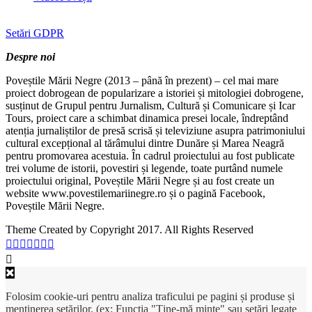
Setări GDPR
Despre noi
Poveștile Mării Negre (2013 – până în prezent) – cel mai mare
proiect dobrogean de popularizare a istoriei și mitologiei dobrogene,
susținut de Grupul pentru Jurnalism, Cultură și Comunicare și Icar
Tours, proiect care a schimbat dinamica presei locale, îndreptând
atenția jurnaliștilor de presă scrisă și televiziune asupra patrimoniului
cultural excepțional al tărâmului dintre Dunăre și Marea Neagră
pentru promovarea acestuia. În cadrul proiectului au fost publicate
trei volume de istorii, povestiri și legende, toate purtând numele
proiectului original, Poveștile Mării Negre și au fost create un
website www.povestilemariinegre.ro și o pagină Facebook,
Poveștile Mării Negre.
Theme Created by Copyright 2017. All Rights Reserved
Folosim cookie-uri pentru analiza traficului pe pagini și produse și
menținerea setărilor. (ex: Funcția "Ține-mă minte" sau setări legate