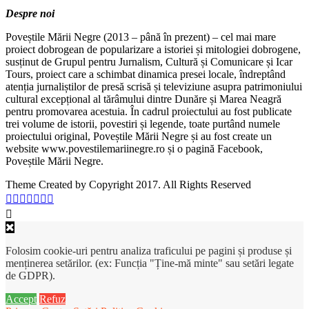
Despre noi
Poveștile Mării Negre (2013 – până în prezent) – cel mai mare
proiect dobrogean de popularizare a istoriei și mitologiei dobrogene,
susținut de Grupul pentru Jurnalism, Cultură și Comunicare și Icar
Tours, proiect care a schimbat dinamica presei locale, îndreptând
atenția jurnaliștilor de presă scrisă și televiziune asupra patrimoniului
cultural excepțional al tărâmului dintre Dunăre și Marea Neagră
pentru promovarea acestuia. În cadrul proiectului au fost publicate
trei volume de istorii, povestiri și legende, toate purtând numele
proiectului original, Poveștile Mării Negre și au fost create un
website www.povestilemariinegre.ro și o pagină Facebook,
Poveștile Mării Negre.
Theme Created by Copyright 2017. All Rights Reserved
Folosim cookie-uri pentru analiza traficului pe pagini și produse și
menținerea setărilor. (ex: Funcția "Ține-mă minte" sau setări legate
de GDPR).
Accept
Refuz