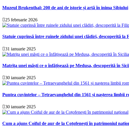
Muzeul Brukenthal: 200 de ani de istorie și artă în inima Sibiului
25 februarie 2026
Statuie cuprinsă între ruinele zidului unei clădiri, descoperită la F
31 ianuarie 2025
Matrița unei măști ce o înfățișează pe Medusa, descoperită în Sici
30 ianuarie 2025
Puntea cuvintelor – Tetraevanghelul din 1561 și nașterea limbii r
30 ianuarie 2025
Cum a ajuns Coiful de aur de la Coțofenești în patrimoniul națio