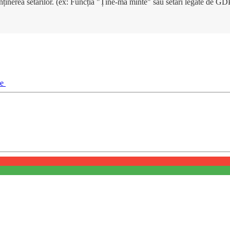
enținerea setărilor. (ex: Funcția "Ține-mă minte" sau setări legate de G
ie