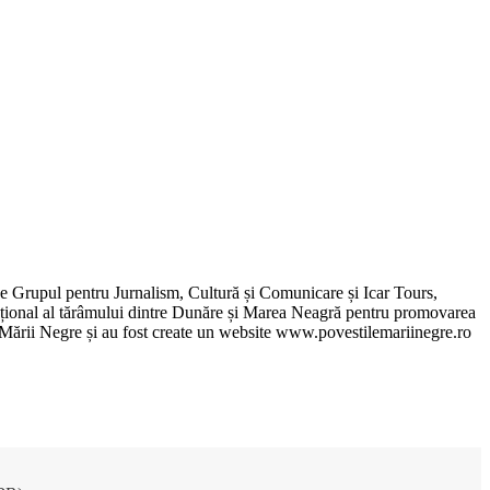
de Grupul pentru Jurnalism, Cultură și Comunicare și Icar Tours,
xcepțional al tărâmului dintre Dunăre și Marea Neagră pentru promovarea
ile Mării Negre și au fost create un website www.povestilemariinegre.ro