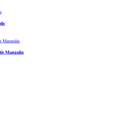
lis
tis Mangalia