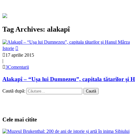
Tag Archives: alakapî
Istorie
17 aprilie 2015
|
3Comentarii
Alakapî – “Uşa lui Dumnezeu”, capitala tătarilor şi
Caută după:
Cele mai citite