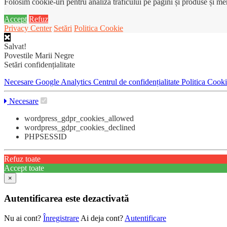
Folosim cookie-uri pentru analiza traficului pe pagini și produse și m
Accept
Refuz
Privacy Center
Setări
Politica Cookie
Salvat!
Povestile Marii Negre
Setări confidențialitate
Necesare
Google Analytics
Centrul de confidențialitate
Politica Cook
Necesare
wordpress_gdpr_cookies_allowed
wordpress_gdpr_cookies_declined
PHPSESSID
Refuz toate
Accept toate
×
Autentificarea este dezactivată
Nu ai cont?
Înregistrare
Ai deja cont?
Autentificare