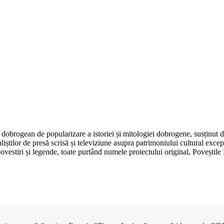
dobrogean de popularizare a istoriei și mitologiei dobrogene, susținut 
aliștilor de presă scrisă și televiziune asupra patrimoniului cultural e
, povestiri și legende, toate purtând numele proiectului original, Poveșt