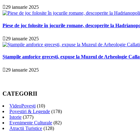
29 ianuarie 2025
Piese de joc folosite în jocurile romane, descoperite la Hadrianopo
29 ianuarie 2025
Ștampile amforice grecești, expuse la Muzeul de Arheologie Calla
29 ianuarie 2025
CATEGORII
VideoPovești
(10)
Povestiri & Legende
(178)
Istorie
(377)
Evenimente Culturale
(82)
Atractii Turistice
(128)