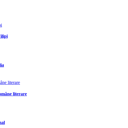
ilipi
lia
omâne literare
nal