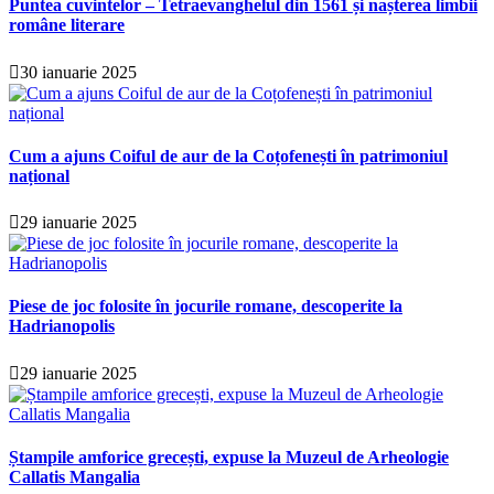
Puntea cuvintelor – Tetraevanghelul din 1561 și nașterea limbii
române literare
30 ianuarie 2025
Cum a ajuns Coiful de aur de la Coțofenești în patrimoniul
național
29 ianuarie 2025
Piese de joc folosite în jocurile romane, descoperite la
Hadrianopolis
29 ianuarie 2025
Ștampile amforice grecești, expuse la Muzeul de Arheologie
Callatis Mangalia