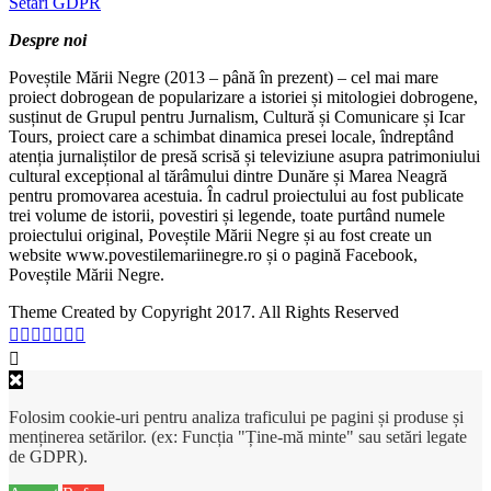
Setări GDPR
Despre noi
Poveștile Mării Negre (2013 – până în prezent) – cel mai mare
proiect dobrogean de popularizare a istoriei și mitologiei dobrogene,
susținut de Grupul pentru Jurnalism, Cultură și Comunicare și Icar
Tours, proiect care a schimbat dinamica presei locale, îndreptând
atenția jurnaliștilor de presă scrisă și televiziune asupra patrimoniului
cultural excepțional al tărâmului dintre Dunăre și Marea Neagră
pentru promovarea acestuia. În cadrul proiectului au fost publicate
trei volume de istorii, povestiri și legende, toate purtând numele
proiectului original, Poveștile Mării Negre și au fost create un
website www.povestilemariinegre.ro și o pagină Facebook,
Poveștile Mării Negre.
Theme Created by Copyright 2017. All Rights Reserved
Folosim cookie-uri pentru analiza traficului pe pagini și produse și
menținerea setărilor. (ex: Funcția "Ține-mă minte" sau setări legate
de GDPR).