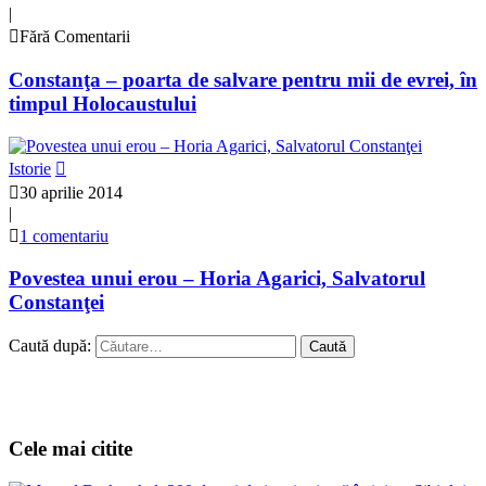
|
Fără Comentarii
Constanţa – poarta de salvare pentru mii de evrei, în
timpul Holocaustului
Istorie
30 aprilie 2014
|
1 comentariu
Povestea unui erou – Horia Agarici, Salvatorul
Constanţei
Caută după:
Cele mai citite