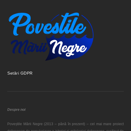
Setări GDPR
Despre noi
Poveștile Mării Negre (2013 – până în prezent) – cel mai mare proiect
dobrogean de popularizare a istoriei și mitologiei dobrogene, susținut de