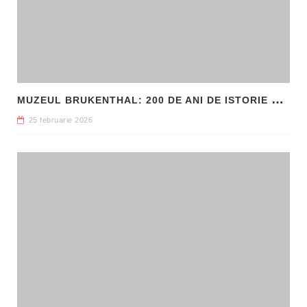
M
UZEUL BRUKENTHAL: 200 DE ANI DE ISTORIE ȘI ARTĂ ÎN INIMA SIBIULUI
25 februarie 2026