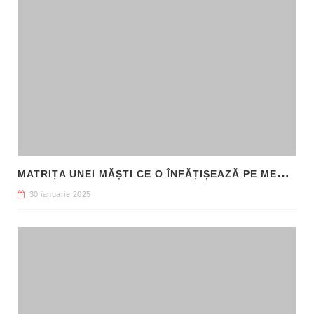
M
ATRIȚA UNEI MĂȘTI CE O ÎNFĂȚIȘEAZĂ PE MEDUSA, DESCOPERITĂ ÎN SICILIA
30 ianuarie 2025