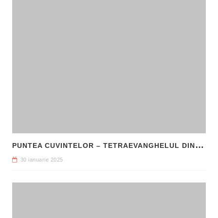
P
UNTEA CUVINTELOR – TETRAEVANGHELUL DIN 1561 ȘI NAȘTEREA LIMBII ROMÂNE LITERARE
30 ianuarie 2025