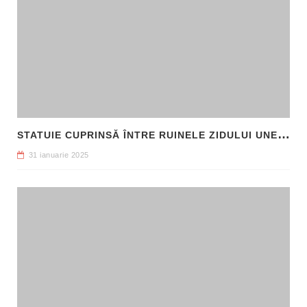
S
TATUIE CUPRINSĂ ÎNTRE RUINELE ZIDULUI UNEI CLĂDIRI, DESCOPERITĂ LA FILIPI
31 ianuarie 2025