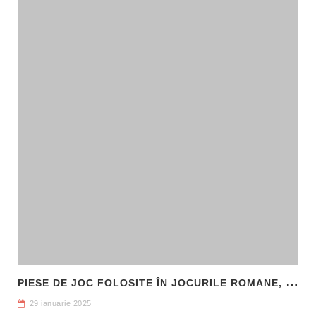
P
IESE DE JOC FOLOSITE ÎN JOCURILE ROMANE, DESCOPERITE LA HADRIANOPOLIS
29 ianuarie 2025