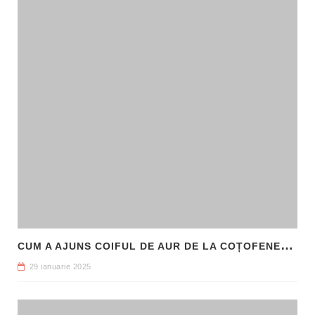
C
UM A AJUNS COIFUL DE AUR DE LA COȚOFENEȘTI ÎN PATRIMONIUL NAȚIONAL
29 ianuarie 2025