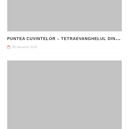
P
UNTEA CUVINTELOR – TETRAEVANGHELUL DIN 1561 ȘI NAȘTEREA LIMBII ROMÂNE LITERARE
30 ianuarie 2025