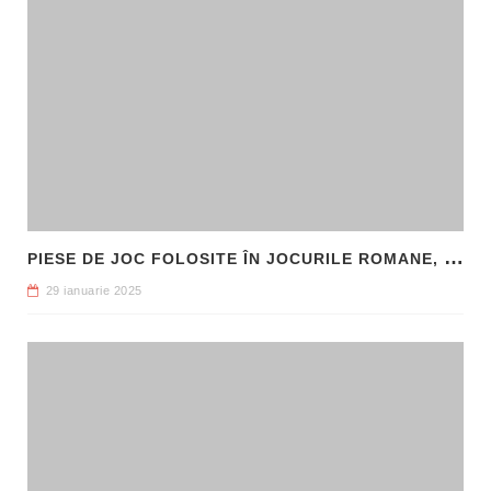
P
IESE DE JOC FOLOSITE ÎN JOCURILE ROMANE, DESCOPERITE LA HADRIANOPOLIS
29 ianuarie 2025