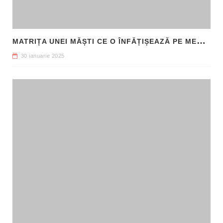
M
ATRIȚA UNEI MĂȘTI CE O ÎNFĂȚIȘEAZĂ PE MEDUSA, DESCOPERITĂ ÎN SICILIA
30 ianuarie 2025