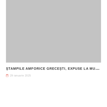
Ș
TAMPILE AMFORICE GRECEȘTI, EXPUSE LA MUZEUL DE ARHEOLOGIE CALLATIS MANGALIA
29 ianuarie 2025