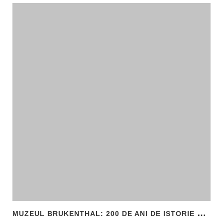
M
UZEUL BRUKENTHAL: 200 DE ANI DE ISTORIE ȘI ARTĂ ÎN INIMA SIBIULUI