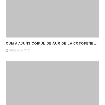
C
UM A AJUNS COIFUL DE AUR DE LA COȚOFENEȘTI ÎN PATRIMONIUL NAȚIONAL
29 ianuarie 2025