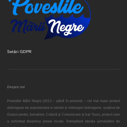
Setări GDPR
Despre noi
Poveștile Mării Negre (2013 – până în prezent) – cel mai mare proiect
dobrogean de popularizare a istoriei și mitologiei dobrogene, susținut de
Grupul pentru Jurnalism, Cultură și Comunicare și Icar Tours, proiect care
a schimbat dinamica presei locale, îndreptând atenția jurnaliștilor de