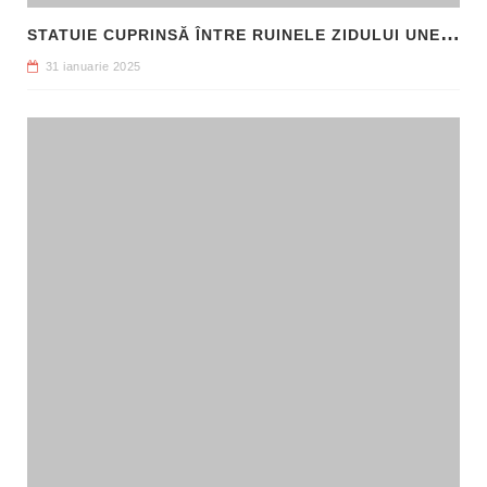
S
TATUIE CUPRINSĂ ÎNTRE RUINELE ZIDULUI UNEI CLĂDIRI, DESCOPERITĂ LA FILIPI
31 ianuarie 2025