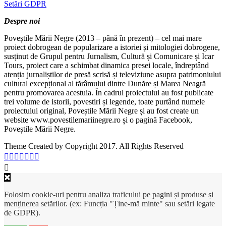
Setări GDPR
Despre noi
Poveștile Mării Negre (2013 – până în prezent) – cel mai mare
proiect dobrogean de popularizare a istoriei și mitologiei dobrogene,
susținut de Grupul pentru Jurnalism, Cultură și Comunicare și Icar
Tours, proiect care a schimbat dinamica presei locale, îndreptând
atenția jurnaliștilor de presă scrisă și televiziune asupra patrimoniului
cultural excepțional al tărâmului dintre Dunăre și Marea Neagră
pentru promovarea acestuia. În cadrul proiectului au fost publicate
trei volume de istorii, povestiri și legende, toate purtând numele
proiectului original, Poveștile Mării Negre și au fost create un
website www.povestilemariinegre.ro și o pagină Facebook,
Poveștile Mării Negre.
Theme Created by Copyright 2017. All Rights Reserved
Folosim cookie-uri pentru analiza traficului pe pagini și produse și
menținerea setărilor. (ex: Funcția "Ține-mă minte" sau setări legate
de GDPR).