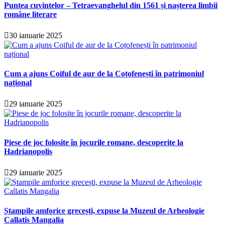
Puntea cuvintelor – Tetraevanghelul din 1561 și nașterea limbii
române literare
30 ianuarie 2025
Cum a ajuns Coiful de aur de la Coțofenești în patrimoniul
național
29 ianuarie 2025
Piese de joc folosite în jocurile romane, descoperite la
Hadrianopolis
29 ianuarie 2025
Ștampile amforice grecești, expuse la Muzeul de Arheologie
Callatis Mangalia