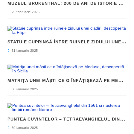
M
UZEUL BRUKENTHAL: 200 DE ANI DE ISTORIE ȘI ARTĂ ÎN INIMA SIBIULUI
25 februarie 2026
S
TATUIE CUPRINSĂ ÎNTRE RUINELE ZIDULUI UNEI CLĂDIRI, DESCOPERITĂ LA FILIPI
31 ianuarie 2025
M
ATRIȚA UNEI MĂȘTI CE O ÎNFĂȚIȘEAZĂ PE MEDUSA, DESCOPERITĂ ÎN SICILIA
30 ianuarie 2025
P
UNTEA CUVINTELOR – TETRAEVANGHELUL DIN 1561 ȘI NAȘTEREA LIMBII ROMÂNE LITERARE
30 ianuarie 2025