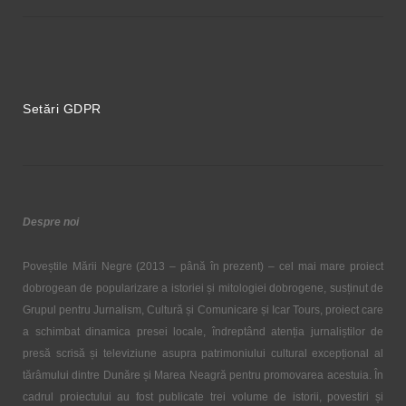
Setări GDPR
Despre noi
Poveștile Mării Negre (2013 – până în prezent) – cel mai mare proiect
dobrogean de popularizare a istoriei și mitologiei dobrogene, susținut de
Grupul pentru Jurnalism, Cultură și Comunicare și Icar Tours, proiect care
a schimbat dinamica presei locale, îndreptând atenția jurnaliștilor de
presă scrisă și televiziune asupra patrimoniului cultural excepțional al
tărâmului dintre Dunăre și Marea Neagră pentru promovarea acestuia. În
cadrul proiectului au fost publicate trei volume de istorii, povestiri și