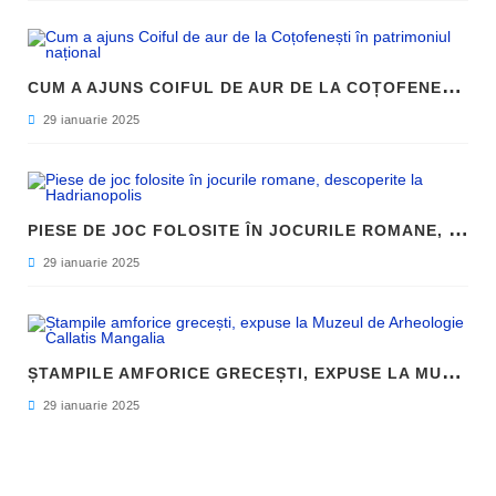
C
UM A AJUNS COIFUL DE AUR DE LA COȚOFENEȘTI ÎN PATRIMONIUL NAȚIONAL
29 ianuarie 2025
P
IESE DE JOC FOLOSITE ÎN JOCURILE ROMANE, DESCOPERITE LA HADRIANOPOLIS
29 ianuarie 2025
Ș
TAMPILE AMFORICE GRECEȘTI, EXPUSE LA MUZEUL DE ARHEOLOGIE CALLATIS MANGALIA
29 ianuarie 2025