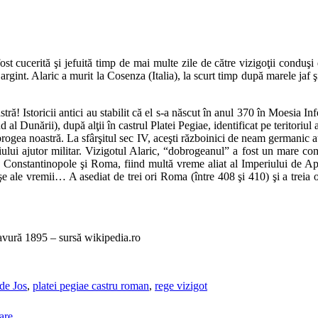
st cucerită şi jefuită timp de mai multe zile de către vizigoţii conduş
gint. Alaric a murit la Cosenza (Italia), la scurt timp după marele jaf ş
! Istoricii antici au stabilit că el s-a născut în anul 370 în Moesia Infe
d al Dunării), după alţii în castrul Platei Pegiae, identificat pe teritori
ogea noastră. La sfârşitul sec IV, aceşti războinici de neam germanic au d
ului ajutor militar. Vizigotul Alaric, “dobrogeanul” a fost un mare com
eri, Constantinopole şi Roma, fiind multă vreme aliat al Imperiului de A
aşe ale vremii… A asediat de trei ori Roma (între 408 şi 410) şi a treia o
ravură 1895 – sursă wikipedia.ro
de Jos
,
platei pegiae castru roman
,
rege vizigot
are