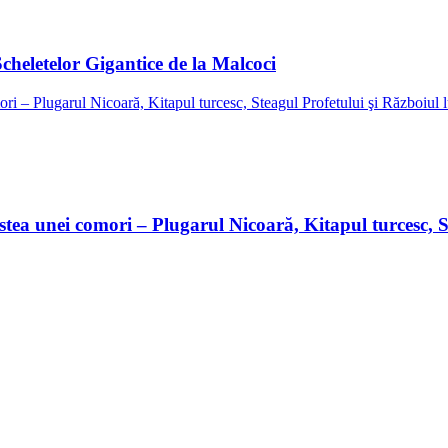
Scheletelor Gigantice de la Malcoci
stea unei comori – Plugarul Nicoară, Kitapul turcesc, S