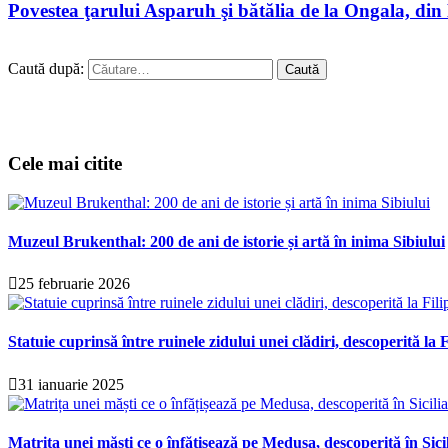
Povestea ţarului Asparuh şi bătălia de la Ongala, din
Caută după:
Cele mai citite
Muzeul Brukenthal: 200 de ani de istorie și artă în inima Sibiului
25 februarie 2026
Statuie cuprinsă între ruinele zidului unei clădiri, descoperită la F
31 ianuarie 2025
Matrița unei măști ce o înfățișează pe Medusa, descoperită în Sici