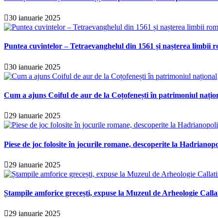
30 ianuarie 2025
Puntea cuvintelor – Tetraevanghelul din 1561 și nașterea limbii r
30 ianuarie 2025
Cum a ajuns Coiful de aur de la Coțofenești în patrimoniul națio
29 ianuarie 2025
Piese de joc folosite în jocurile romane, descoperite la Hadrianopo
29 ianuarie 2025
Ștampile amforice grecești, expuse la Muzeul de Arheologie Calla
29 ianuarie 2025