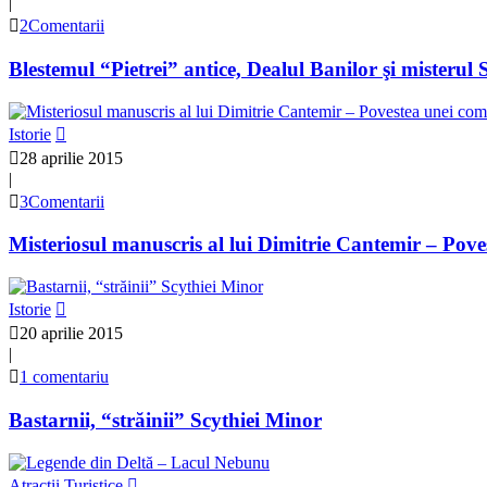
|
2Comentarii
Blestemul “Pietrei” antice, Dealul Banilor şi misterul 
Istorie
28 aprilie 2015
|
3Comentarii
Misteriosul manuscris al lui Dimitrie Cantemir – Pove
Istorie
20 aprilie 2015
|
1 comentariu
Bastarnii, “străinii” Scythiei Minor
Atractii Turistice