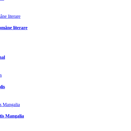
omâne literare
nal
lis
tis Mangalia