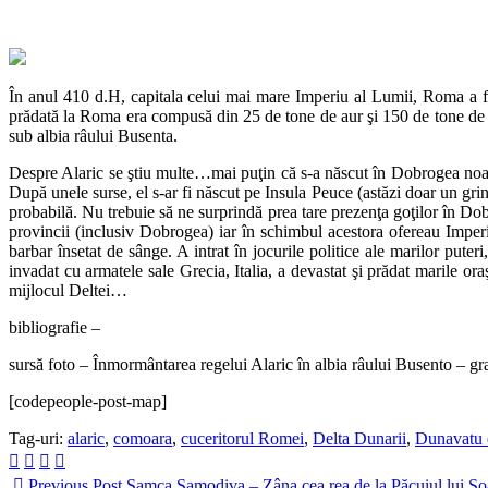
În anul 410 d.H, capitala celui mai mare Imperiu al Lumii, Roma a fo
prădată la Roma era compusă din 25 de tone de aur şi 150 de tone de ar
sub albia râului Busenta.
Despre Alaric se ştiu multe…mai puţin că s-a născut în Dobrogea noastră
După unele surse, el s-ar fi născut pe Insula Peuce (astăzi doar un grin
probabilă. Nu trebuie să ne surprindă prea tare prezenţa goţilor în Dobr
provincii (inclusiv Dobrogea) iar în schimbul acestora ofereau Imperi
barbar însetat de sânge. A intrat în jocurile politice ale marilor put
invadat cu armatele sale Grecia, Italia, a devastat şi prădat marile or
mijlocul Deltei…
bibliografie –
sursă foto – Înmormântarea regelui Alaric în albia râului Busento – g
[codepeople-post-map]
Tag-uri:
alaric
,
comoara
,
cuceritorul Romei
,
Delta Dunarii
,
Dunavatu 
Previous Post
Samca Samodiva – Zâna cea rea de la Păcuiul lui So