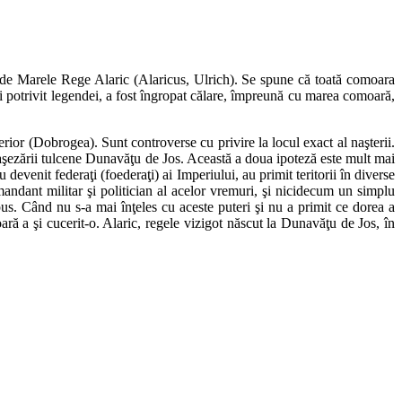
i de Marele Rege Alaric (Alaricus, Ulrich). Se spune că toată comoara
i potrivit legendei, a fost îngropat călare, împreună cu marea comoară,
rior (Dobrogea). Sunt controverse cu privire la locul exact al naşterii.
ul aşezării tulcene Dunavăţu de Jos. Această a doua ipoteză este mult mai
evenit federaţi (foederaţi) ai Imperiului, au primit teritorii în diverse
andant militar şi politician al acelor vremuri, şi nicidecum un simplu
pus. Când nu s-a mai înţeles cu aceste puteri şi nu a primit ce dorea a
ară a şi cucerit-o. Alaric, regele vizigot născut la Dunavăţu de Jos, în