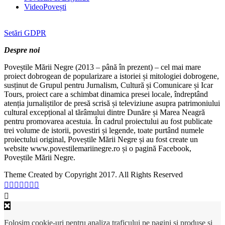
VideoPovești
Setări GDPR
Despre noi
Poveștile Mării Negre (2013 – până în prezent) – cel mai mare
proiect dobrogean de popularizare a istoriei și mitologiei dobrogene,
susținut de Grupul pentru Jurnalism, Cultură și Comunicare și Icar
Tours, proiect care a schimbat dinamica presei locale, îndreptând
atenția jurnaliștilor de presă scrisă și televiziune asupra patrimoniului
cultural excepțional al tărâmului dintre Dunăre și Marea Neagră
pentru promovarea acestuia. În cadrul proiectului au fost publicate
trei volume de istorii, povestiri și legende, toate purtând numele
proiectului original, Poveștile Mării Negre și au fost create un
website www.povestilemariinegre.ro și o pagină Facebook,
Poveștile Mării Negre.
Theme Created by Copyright 2017. All Rights Reserved
Folosim cookie-uri pentru analiza traficului pe pagini și produse și