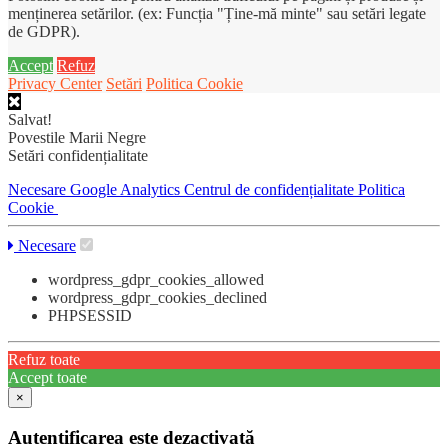
menținerea setărilor. (ex: Funcția "Ține-mă minte" sau setări legate
de GDPR).
Accept
Refuz
Privacy Center
Setări
Politica Cookie
Salvat!
Povestile Marii Negre
Setări confidențialitate
Necesare
Google Analytics
Centrul de confidențialitate
Politica
Cookie
Necesare
wordpress_gdpr_cookies_allowed
wordpress_gdpr_cookies_declined
PHPSESSID
Refuz toate
Accept toate
×
Autentificarea este dezactivată