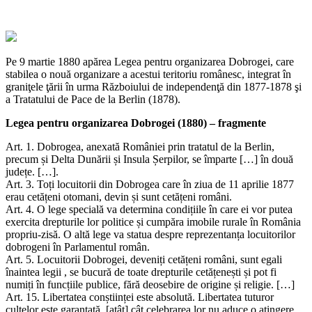
Pe 9 martie 1880 apărea Legea pentru organizarea Dobrogei, care
stabilea o nouă organizare a acestui teritoriu românesc, integrat în
graniţele ţării în urma Războiului de independenţă din 1877-1878 şi
a Tratatului de Pace de la Berlin (1878).
Legea pentru organizarea Dobrogei (1880) – fragmente
Art. 1. Dobrogea, anexată României prin tratatul de la Berlin,
precum și Delta Dunării și Insula Șerpilor, se împarte […] în două
județe. […].
Art. 3. Toți locuitorii din Dobrogea care în ziua de 11 aprilie 1877
erau cetățeni otomani, devin și sunt cetățeni români.
Art. 4. O lege specială va determina condițiile în care ei vor putea
exercita drepturile lor politice și cumpăra imobile rurale în România
propriu-zisă. O altă lege va statua despre reprezentanța locuitorilor
dobrogeni în Parlamentul român.
Art. 5. Locuitorii Dobrogei, deveniți cetățeni români, sunt egali
înaintea legii , se bucură de toate drepturile cetățenești și pot fi
numiți în funcțiile publice, fără deosebire de origine și religie. […]
Art. 15. Libertatea conștiinței este absolută. Libertatea tuturor
cultelor este garantată, [atât] cât celebrarea lor nu aduce o atingere