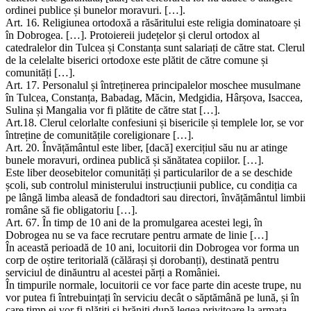
ordinei publice și bunelor moravuri. […].
Art. 16. Religiunea ortodoxă a răsăritului este religia dominatoare și
în Dobrogea. […]. Protoiereii județelor și clerul ortodox al
catedralelor din Tulcea și Constanța sunt salariați de către stat. Clerul
de la celelalte biserici ortodoxe este plătit de către comune și
comunități […].
Art. 17. Personalul și întreținerea principalelor moschee musulmane
în Tulcea, Constanța, Babadag, Măcin, Medgidia, Hârșova, Isaccea,
Sulina și Mangalia vor fi plătite de către stat […].
Art.18. Clerul celorlalte confesiuni și bisericile și templele lor, se vor
întreține de comunitățile coreligionare […].
Art. 20. Învățământul este liber, [dacă] exercițiul său nu ar atinge
bunele moravuri, ordinea publică și sănătatea copiilor. […].
Este liber deosebitelor comunități și particularilor de a se deschide
școli, sub controlul ministerului instrucțiunii publice, cu condiția ca
pe lângă limba aleasă de fondadtori sau directori, învățământul limbii
române să fie obligatoriu […].
Art. 67. În timp de 10 ani de la promulgarea acestei legi, în
Dobrogea nu se va face recrutare pentru armate de linie […]
În această perioadă de 10 ani, locuitorii din Dobrogea vor forma un
corp de oștire teritorială (călărași și dorobanți), destinată pentru
serviciul de dinăuntru al acestei părți a României.
În timpurile normale, locuitorii ce vor face parte din aceste trupe, nu
vor putea fi întrebuințați în serviciu decât o săptămână pe lună, și în
care timp ei vor fi plătiți și hrăniți după legea privitoare la armata