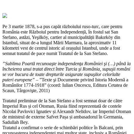
Pe 3 martie 1878, s-a pus capăt războiului ruso-turc, care pentru
România este Războiul pentru Independență, în fostul sat San
Stefano, astăzi, Yeşilköy, cartier al municipalității Bakırköy din
Istanbul, situat de-a lungul Mării Marmara, la aproximativ 11
kilometri vest de centrul istoric al orașului Istanbul, unde a fost
semnat tratatul de pace numit Tratatul de la San Stefano.
”Sublima Poartă recunoaşte independenţa României şi (…) până la
încheierea unui tratat direct între Turcia şi România, supuşii români
se vor bucura de toate drepturile asigurate supuşilor celorlalte
puteri europene” –
”Texte şi Documente privind Istoria Modernă a
Românilor 1774-1918” (coord: Iulian Oncescu, Editura Cetatea de
Scaun, Târgovişte, 2011)
Tratatul preliminar de la San Stefano a fost semnat doar de către
Imperiul Rus și cel Otoman, Rusia fiind reprezentată de contele
Nicolai Pavlovici Ignatiev și Alexandr Nelidov, iar Imperiul Otoman
de ministrul de externe Safvet Pașa și ambasadorul în Germania,
Sadullah Bey.
Tratatul a confirmat o serie de schimbări politice în Balcani, prin
recunoașterea independenței mai multor state, inclusiv a României.