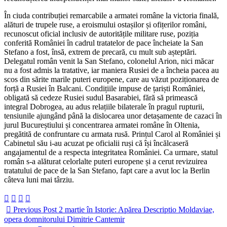
În ciuda contribuției remarcabile a armatei române la victoria finală,
alături de trupele ruse, a eroismului ostașilor și ofițerilor români,
recunoscut oficial inclusiv de autoritățile militare ruse, poziția
conferită României în cadrul tratatelor de pace încheiate la San
Stefano a fost, însă, extrem de precară, cu mult sub așteptări.
Delegatul român venit la San Stefano, colonelul Arion, nici măcar
nu a fost admis la tratative, iar maniera Rusiei de a încheia pacea au
scos din sărite marile puteri europene, care au văzut poziționarea de
forță a Rusiei în Balcani. Condițiile impuse de țariști României,
obligată să cedeze Rusiei sudul Basarabiei, fără să primească
integral Dobrogea, au adus relațiile bilaterale în pragul rupturii,
tensiunile ajungând până la dislocarea unor detașamente de cazaci în
jurul Bucureștiului și concentrarea armatei române în Oltenia,
pregătită de confruntare cu armata rusă. Prințul Carol al României și
Cabinetul său i-au acuzat pe oficialii ruși că își încălcaseră
angajamentul de a respecta integritatea României. Ca urmare, statul
român s-a alăturat celorlalte puteri europene și a cerut revizuirea
tratatului de pace de la San Stefano, fapt care a avut loc la Berlin
câteva luni mai târziu.
Previous Post
2 martie în Istorie: Apărea Descriptio Moldaviae,
opera domnitorului Dimitrie Cantemir