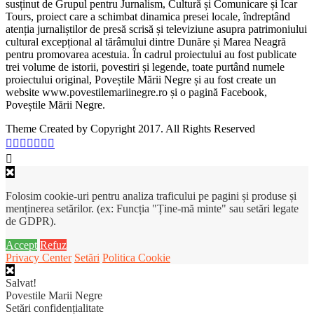
susținut de Grupul pentru Jurnalism, Cultură și Comunicare și Icar
Tours, proiect care a schimbat dinamica presei locale, îndreptând
atenția jurnaliștilor de presă scrisă și televiziune asupra patrimoniului
cultural excepțional al tărâmului dintre Dunăre și Marea Neagră
pentru promovarea acestuia. În cadrul proiectului au fost publicate
trei volume de istorii, povestiri și legende, toate purtând numele
proiectului original, Poveștile Mării Negre și au fost create un
website www.povestilemariinegre.ro și o pagină Facebook,
Poveștile Mării Negre.
Theme Created by Copyright 2017. All Rights Reserved
Folosim cookie-uri pentru analiza traficului pe pagini și produse și
menținerea setărilor. (ex: Funcția "Ține-mă minte" sau setări legate
de GDPR).
Accept
Refuz
Privacy Center
Setări
Politica Cookie
Salvat!
Povestile Marii Negre
Setări confidențialitate