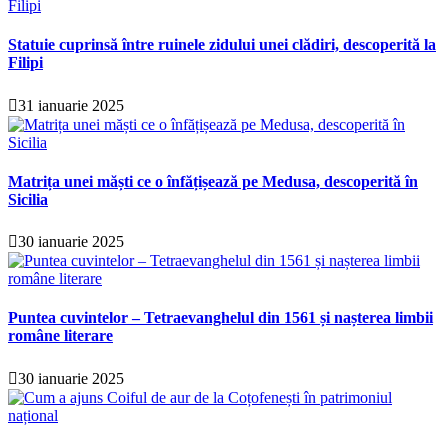
Statuie cuprinsă între ruinele zidului unei clădiri, descoperită la
Filipi
31 ianuarie 2025
Matrița unei măști ce o înfățișează pe Medusa, descoperită în
Sicilia
30 ianuarie 2025
Puntea cuvintelor – Tetraevanghelul din 1561 și nașterea limbii
române literare
30 ianuarie 2025