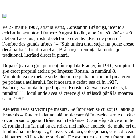
Pe 27 martie 1907, aflat la Paris, Constantin Brâncuși, ucenic al
celebrului sculptorul francez August Rodin, a hotărât să părăsească
atelierul acestuia, rostind celebrele cuvinte: „Rien ne pousse à
l’ombre des grands arbres” – “Sub umbra unui stejar nu poate crește
decât iarbă”. Tot din acel an, Brâncuși a renunțat la modelajul
tradițional, lucrând direct în piatră.
După câțiva ani grei petrecuți în capitala Franței, în 1916, sculptorul
şi-a creat propriul atelier, pe Impasse Ronsin, la numărul 8.
Multitudinea de metale şi de blocuri de piatră au cântărit prea greu
pe podeaua atelierului, încât aceasta a cedat, așa că în 1927,
Brâncuşi s-a mutat tot pe Impasse Ronsin, câteva case mai sus, la
numărul 11, locul unde avea să creeze şi să trăiască până la moartea
sa, în 1957.
Atelierul avea şi vecini pe măsură. Se împrietenise cu soţii Claude şi
Francois – Xavier Lalanne, alături de care îşi înveselea serile cu câte
o vodcă sau o ţigară. Brâncuşi îmbătrânise. Claude îşi aduce aminte
că românul nu îşi mai putea ridica nici măcar uneltele, de multe ori el
fiind mâna lui dreaptă. „El avea vizitatori, colecţionari, care aduceau
alţi oameni să îi viziteue studioul. De asemenea, au venit foarte mulţi