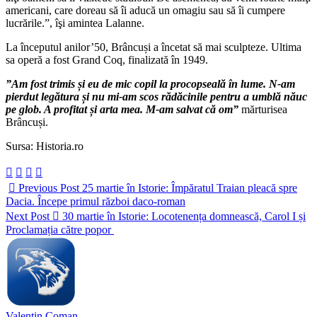
americani, care doreau să îi aducă un omagiu sau să îi cumpere
lucrările.”, îşi amintea Lalanne.
La începutul anilor’50, Brâncuși a încetat să mai sculpteze. Ultima
sa operă a fost Grand Coq, finalizată în 1949.
”Am fost trimis și eu de mic copil la procopseală în lume. N-am
pierdut legătura și nu mi-am scos rădăcinile pentru a umblă năuc
pe glob. A profitat și arta mea. M-am salvat că om”
mărturisea
Brâncuși.
Sursa: Historia.ro
Previous Post
25 martie în Istorie: Împăratul Traian pleacă spre
Dacia. Începe primul război daco-roman
Next Post
30 martie în Istorie: Locotenența domnească, Carol I și
Proclamația către popor
Valentin Coman