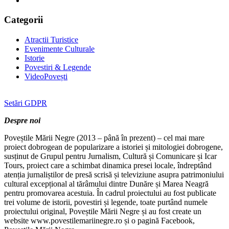
Categorii
Atractii Turistice
Evenimente Culturale
Istorie
Povestiri & Legende
VideoPovești
Setări GDPR
Despre noi
Poveștile Mării Negre (2013 – până în prezent) – cel mai mare
proiect dobrogean de popularizare a istoriei și mitologiei dobrogene,
susținut de Grupul pentru Jurnalism, Cultură și Comunicare și Icar
Tours, proiect care a schimbat dinamica presei locale, îndreptând
atenția jurnaliștilor de presă scrisă și televiziune asupra patrimoniului
cultural excepțional al tărâmului dintre Dunăre și Marea Neagră
pentru promovarea acestuia. În cadrul proiectului au fost publicate
trei volume de istorii, povestiri și legende, toate purtând numele
proiectului original, Poveștile Mării Negre și au fost create un
website www.povestilemariinegre.ro și o pagină Facebook,