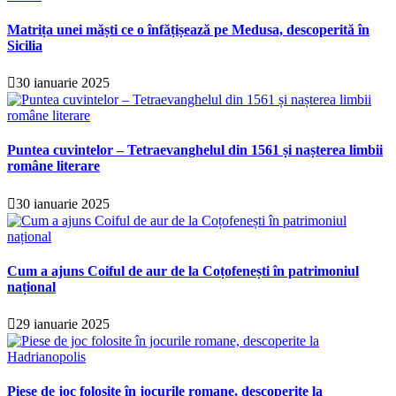
Matrița unei măști ce o înfățișează pe Medusa, descoperită în
Sicilia
30 ianuarie 2025
Puntea cuvintelor – Tetraevanghelul din 1561 și nașterea limbii
române literare
30 ianuarie 2025
Cum a ajuns Coiful de aur de la Coțofenești în patrimoniul
național
29 ianuarie 2025
Piese de joc folosite în jocurile romane, descoperite la