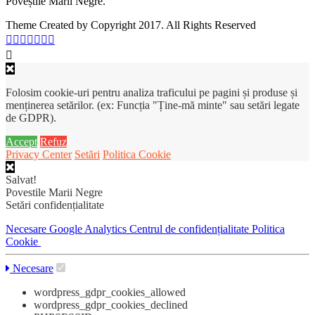
Poveștile Mării Negre.
Theme Created by Copyright 2017. All Rights Reserved
Folosim cookie-uri pentru analiza traficului pe pagini și produse și
menținerea setărilor. (ex: Funcția "Ține-mă minte" sau setări legate
de GDPR).
Accept
Refuz
Privacy Center
Setări
Politica Cookie
Salvat!
Povestile Marii Negre
Setări confidențialitate
Necesare
Google Analytics
Centrul de confidențialitate
Politica
Cookie
Necesare
wordpress_gdpr_cookies_allowed
wordpress_gdpr_cookies_declined