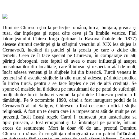
Dimitrie Chirescu ştia la perfecţie româna, turca, bulgara, greaca şi
rusa, dar înţelegea şi rupea câte ceva şi în limbile vestice. Fiul
ialomiţeanului Chirea Iorga (primar la Rasova înainte de 1877)
alesese drumul credinţei şi la sfârşitul veacului al XIX-lea slujea la
Cernavodă, lucrând în paralel şi la şcoala pe care o zidise din
temelii. Ceea ce îl face special pe Chirescu, în comparaţie cu alţi
părinţi dobrogeni, este faptul că avea o mare influenţă şi asupra
musulmanilor din localitate, care îl iubeau şi respectau atât de mult,
încât adesea veneau şi la slujbele lui din biserică. Turcii veneau în
general să îi asculte slujbele la zile mari şi adesea, părintele predica
în limba turcă, pentru a se face înţeles de cei de altă credinţă. Se
spune că maslele lui îi ridicau pe musulmani de pe patul de suferinţă,
mulţi dintre turcii bolnavi venind la părintele Chirescu pentru a fi
tămăduiţi. Pe 9 octombrie 1890, când a fost inaugurat podul de la
Cernavodă al lui Saligny, Chirescu a fost cel care a oficiat slujba
religioasă. A fost un te deum care i-a impresionat atât de mult pe cei
prezenţi, încât însuşi regele Carol I, cunoscut prin austeritatea sa
tipic prusacă, a fost emoţionat şi l-a îmbrăţişat pe părinte, într-un
exces de sentimente. Mort la doar 48 de ani, preotul Dumitru
Chirescu a rămas în conştiinţa dobrogeană ca un patriot înflăcărat,