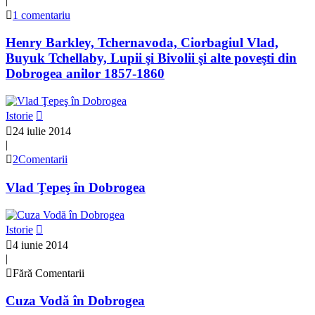
|
1 comentariu
Henry Barkley, Tchernavoda, Ciorbagiul Vlad,
Buyuk Tchellaby, Lupii şi Bivolii şi alte poveşti din
Dobrogea anilor 1857-1860
Istorie
24 iulie 2014
|
2Comentarii
Vlad Ţepeş în Dobrogea
Istorie
4 iunie 2014
|
Fără Comentarii
Cuza Vodă în Dobrogea