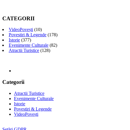
CATEGORII
VideoPovești
(10)
Povestiri & Legende
(178)
Istorie
(377)
Evenimente Culturale
(82)
Atractii Turistice
(128)
Categorii
Atractii Turistice
Evenimente Culturale
Istorie
Povestiri & Legende
VideoPovești
Setări GDPR