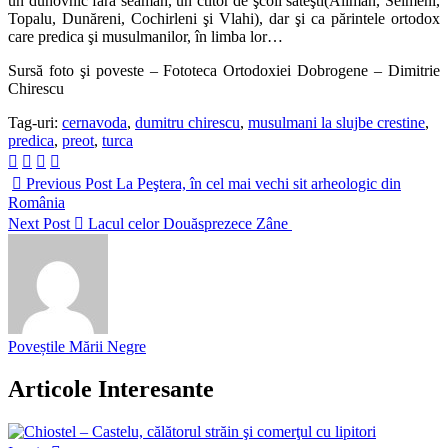
un duhovnic fără seamăn, un ctitor de şcoli săteşti(Aliman, Seimeni,
Topalu, Dunăreni, Cochirleni şi Vlahi), dar şi ca părintele ortodox
care predica şi musulmanilor, în limba lor…
Sursă foto şi poveste – Fototeca Ortodoxiei Dobrogene – Dimitrie
Chirescu
Tag-uri:
cernavoda
,
dumitru chirescu
,
musulmani la slujbe crestine
,
predica
,
preot
,
turca
Previous Post
La Peştera, în cel mai vechi sit arheologic din
România
Next Post
Lacul celor Douăsprezece Zâne
Poveștile Mării Negre
Articole Interesante