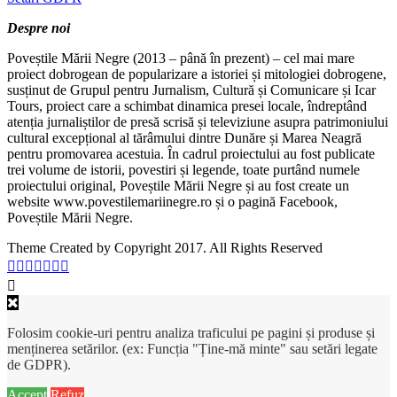
Despre noi
Poveștile Mării Negre (2013 – până în prezent) – cel mai mare
proiect dobrogean de popularizare a istoriei și mitologiei dobrogene,
susținut de Grupul pentru Jurnalism, Cultură și Comunicare și Icar
Tours, proiect care a schimbat dinamica presei locale, îndreptând
atenția jurnaliștilor de presă scrisă și televiziune asupra patrimoniului
cultural excepțional al tărâmului dintre Dunăre și Marea Neagră
pentru promovarea acestuia. În cadrul proiectului au fost publicate
trei volume de istorii, povestiri și legende, toate purtând numele
proiectului original, Poveștile Mării Negre și au fost create un
website www.povestilemariinegre.ro și o pagină Facebook,
Poveștile Mării Negre.
Theme Created by Copyright 2017. All Rights Reserved
Folosim cookie-uri pentru analiza traficului pe pagini și produse și
menținerea setărilor. (ex: Funcția "Ține-mă minte" sau setări legate
de GDPR).
Accept
Refuz