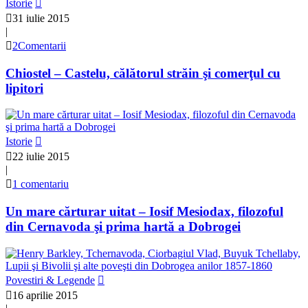
Istorie
31 iulie 2015
|
2Comentarii
Chiostel – Castelu, călătorul străin şi comerţul cu
lipitori
Istorie
22 iulie 2015
|
1 comentariu
Un mare cărturar uitat – Iosif Mesiodax, filozoful
din Cernavoda şi prima hartă a Dobrogei
Povestiri & Legende
16 aprilie 2015