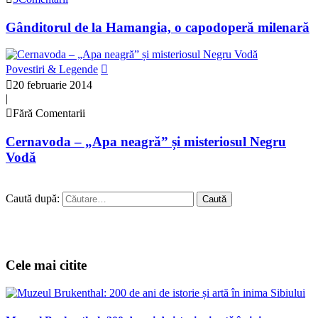
Gânditorul de la Hamangia, o capodoperă milenară
Povestiri & Legende
20 februarie 2014
|
Fără Comentarii
Cernavoda – „Apa neagră” și misteriosul Negru
Vodă
Caută după:
Cele mai citite