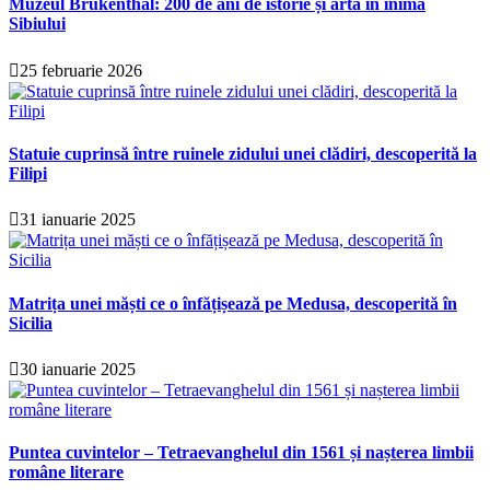
Muzeul Brukenthal: 200 de ani de istorie și artă în inima
Sibiului
25 februarie 2026
Statuie cuprinsă între ruinele zidului unei clădiri, descoperită la
Filipi
31 ianuarie 2025
Matrița unei măști ce o înfățișează pe Medusa, descoperită în
Sicilia
30 ianuarie 2025
Puntea cuvintelor – Tetraevanghelul din 1561 și nașterea limbii
române literare