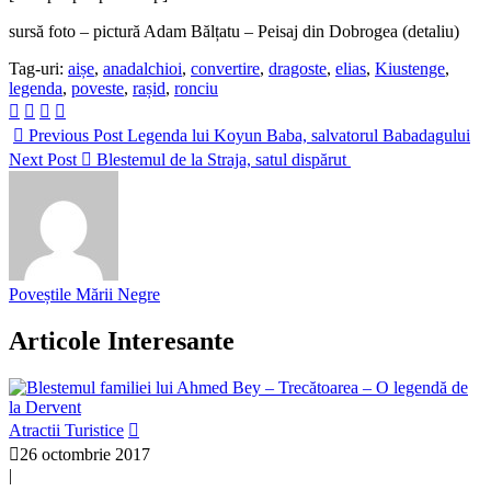
sursă foto – pictură Adam Bălțatu – Peisaj din Dobrogea (detaliu)
Tag-uri:
aișe
,
anadalchioi
,
convertire
,
dragoste
,
elias
,
Kiustenge
,
legenda
,
poveste
,
rașid
,
ronciu
Previous Post
Legenda lui Koyun Baba, salvatorul Babadagului
Next Post
Blestemul de la Straja, satul dispărut
Poveștile Mării Negre
Articole Interesante
Atractii Turistice
26 octombrie 2017
|