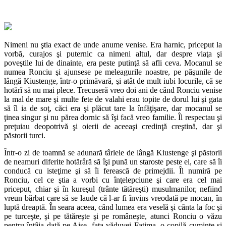
Nimeni nu ştia exact de unde anume venise. Era harnic, priceput la
vorbă, curajos şi puternic ca nimeni altul, dar despre viaţa şi
poveştile lui de dinainte, era peste putinţă să afli ceva. Mocanul se
numea Ronciu şi ajunsese pe meleagurile noastre, pe păşunile de
lângă Kiustenge, într-o primăvară, şi atât de mult iubi locurile, că se
hotărî să nu mai plece. Trecuseră vreo doi ani de când Ronciu venise
la mal de mare şi multe fete de valahi erau topite de dorul lui şi gata
să îl ia de soţ, căci era şi plăcut tare la înfăţişare, dar mocanul se
ţinea singur şi nu părea dornic să îşi facă vreo familie. Îl respectau şi
preţuiau deopotrivă şi oierii de aceeaşi credinţă creştină, dar şi
păstorii turci.
Într-o zi de toamnă se adunară târlele de lângă Kiustenge şi păstorii
de neamuri diferite hotărâră să îşi pună un staroste peste ei, care să îi
conducă cu isteţime şi să îi ferească de primejdii. Îl numiră pe
Ronciu, cel ce ştia a vorbi cu înţelepciune şi care era cel mai
priceput, chiar şi în kureşul (trânte tătăreşti) musulmanilor, nefiind
vreun bărbat care să se laude că l-ar fi învins vreodată pe mocan, în
luptă dreaptă. În seara aceea, când lumea era veselă şi cânta la foc şi
pe turceşte, şi pe tătăreşte şi pe româneşte, atunci Ronciu o văzu
pentru întâia dată pe Aişe, fata văduvei Fatima, o copilă cuminte şi