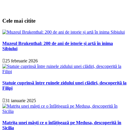
Cele mai citite
Muzeul Brukenthal: 200 de ani de istorie și artă în inima
Sibiului
25 februarie 2026
Statuie cuprinsă între ruinele zidului unei clădiri, descoperită la
Filipi
31 ianuarie 2025
Matrița unei măști ce o înfățișează pe Medusa, descoperită în
Sicilia