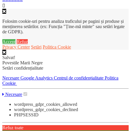
Folosim cookie-uri pentru analiza traficului pe pagini și produse și
menținerea setărilor. (ex: Funcția "Ține-mă minte" sau setări legate
de GDPR).
Accept
Refuz
Privacy Center
Setări
Politica Cookie
Salvat!
Povestile Marii Negre
Setări confidențialitate
Necesare
Google Analytics
Centrul de confidențialitate
Politica
Cookie
Necesare
wordpress_gdpr_cookies_allowed
wordpress_gdpr_cookies_declined
PHPSESSID
Refuz toate