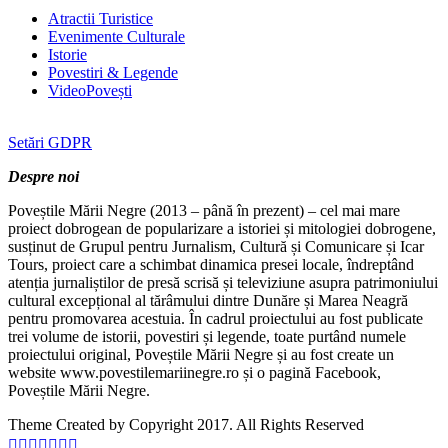
Atractii Turistice
Evenimente Culturale
Istorie
Povestiri & Legende
VideoPovești
Setări GDPR
Despre noi
Poveștile Mării Negre (2013 – până în prezent) – cel mai mare
proiect dobrogean de popularizare a istoriei și mitologiei dobrogene,
susținut de Grupul pentru Jurnalism, Cultură și Comunicare și Icar
Tours, proiect care a schimbat dinamica presei locale, îndreptând
atenția jurnaliștilor de presă scrisă și televiziune asupra patrimoniului
cultural excepțional al tărâmului dintre Dunăre și Marea Neagră
pentru promovarea acestuia. În cadrul proiectului au fost publicate
trei volume de istorii, povestiri și legende, toate purtând numele
proiectului original, Poveștile Mării Negre și au fost create un
website www.povestilemariinegre.ro și o pagină Facebook,
Poveștile Mării Negre.
Theme Created by Copyright 2017. All Rights Reserved