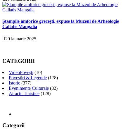
Ștampile amforice grecești, expuse la Muzeul de Arheologie
Callatis Mangalia
29 ianuarie 2025
CATEGORII
VideoPovești
(10)
Povestiri & Legende
(178)
Istorie
(377)
Evenimente Culturale
(82)
Atractii Turistice
(128)
Categorii