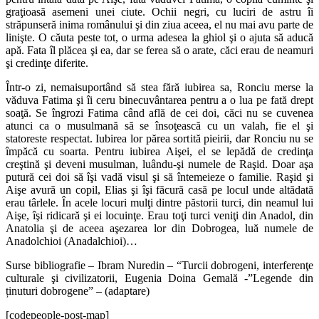
graţioasă asemeni unei ciute. Ochii negri, cu luciri de astru îi
străpunseră inima românului şi din ziua aceea, el nu mai avu parte de
linişte. O căuta peste tot, o urma adesea la ghiol şi o ajuta să aducă
apă. Fata îl plăcea şi ea, dar se ferea să o arate, căci erau de neamuri
şi credinţe diferite.
Într-o zi, nemaisuportând să stea fără iubirea sa, Ronciu merse la
văduva Fatima şi îi ceru binecuvântarea pentru a o lua pe fată drept
soaţă. Se îngrozi Fatima când află de cei doi, căci nu se cuvenea
atunci ca o musulmană să se însoţească cu un valah, fie el şi
statoreste respectat. Iubirea lor părea sortită pieirii, dar Ronciu nu se
împăcă cu soarta. Pentru iubirea Aişei, el se lepădă de credinţa
creştină şi deveni musulman, luându-şi numele de Raşid. Doar aşa
putură cei doi să îşi vadă visul şi să întemeieze o familie. Raşid şi
Aişe avură un copil, Elias şi îşi făcură casă pe locul unde altădată
erau târlele. În acele locuri mulţi dintre păstorii turci, din neamul lui
Aişe, îşi ridicară şi ei locuinţe. Erau toţi turci veniţi din Anadol, din
Anatolia şi de aceea aşezarea lor din Dobrogea, luă numele de
Anadolchioi (Anadalchioi)…
Surse bibliografie – Ibram Nuredin – “Turcii dobrogeni, interferenţe
culturale şi civilizatorii, Eugenia Doina Gemală -”Legende din
ținuturi dobrogene” – (adaptare)
[codepeople-post-map]