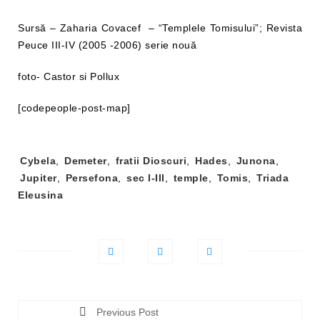
Sursă – Zaharia Covacef – “Templele Tomisului”; Revista
Peuce III-IV (2005 -2006) serie nouă
foto- Castor si Pollux
[codepeople-post-map]
Tag-
Cybela
,
Demeter
,
fratii Dioscuri
,
Hades
,
Junona
,
uri:
Jupiter
,
Persefona
,
sec I-III
,
temple
,
Tomis
,
Triada
Eleusina
Previous Post