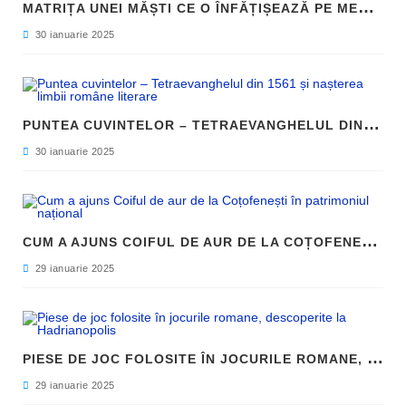
M
ATRIȚA UNEI MĂȘTI CE O ÎNFĂȚIȘEAZĂ PE MEDUSA, DESCOPERITĂ ÎN SICILIA
30 ianuarie 2025
P
UNTEA CUVINTELOR – TETRAEVANGHELUL DIN 1561 ȘI NAȘTEREA LIMBII ROMÂNE LITERARE
30 ianuarie 2025
C
UM A AJUNS COIFUL DE AUR DE LA COȚOFENEȘTI ÎN PATRIMONIUL NAȚIONAL
29 ianuarie 2025
P
IESE DE JOC FOLOSITE ÎN JOCURILE ROMANE, DESCOPERITE LA HADRIANOPOLIS
29 ianuarie 2025