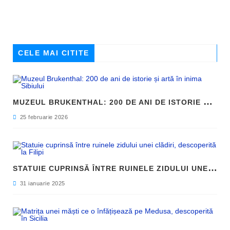
CELE MAI CITITE
M
UZEUL BRUKENTHAL: 200 DE ANI DE ISTORIE ȘI ARTĂ ÎN INIMA SIBIULUI
25 februarie 2026
S
TATUIE CUPRINSĂ ÎNTRE RUINELE ZIDULUI UNEI CLĂDIRI, DESCOPERITĂ LA FILIPI
31 ianuarie 2025