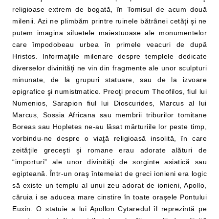
religioase extrem de bogată, în Tomisul de acum două
milenii. Azi ne plimbăm printre ruinele bătrânei cetăţi şi ne
putem imagina siluetele maiestuoase ale monumentelor
care împodobeau urbea în primele veacuri de după
Hristos. Informaţiile milenare despre templele dedicate
diverselor divinităţi ne vin din fragmente ale unor sculpturi
minunate, de la grupuri statuare, sau de la izvoare
epigrafice şi numistmatice. Preoţi precum Theofilos, fiul lui
Numenios, Sarapion fiul lui Dioscurides, Marcus al lui
Marcus, Sossia Africana sau membrii triburilor tomitane
Boreas sau Hopletes ne-au lăsat mărturiile lor peste timp,
vorbindu-ne despre o viaţă religioasă insolită, în care
zeităţile greceşti şi romane erau adorate alături de
“importuri” ale unor divinităţi de sorginte asiatică sau
egipteană. Într-un oraş întemeiat de greci ionieni era logic
să existe un templu al unui zeu adorat de ionieni, Apollo,
căruia i se aducea mare cinstire în toate oraşele Pontului
Euxin. O statuie a lui Apollon Cytaredul îl reprezintă pe