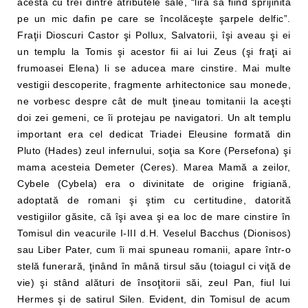
acesta cu trei dintre atributele sale, “lira sa fiind sprijinită
pe un mic dafin pe care se încolăceşte şarpele delfic”.
Fraţii Dioscuri Castor şi Pollux, Salvatorii, îşi aveau şi ei
un templu la Tomis şi acestor fii ai lui Zeus (şi fraţi ai
frumoasei Elena) li se aducea mare cinstire. Mai multe
vestigii descoperite, fragmente arhitectonice sau monede,
ne vorbesc despre cât de mult ţineau tomitanii la aceşti
doi zei gemeni, ce îi protejau pe navigatori. Un alt templu
important era cel dedicat Triadei Eleusine formată din
Pluto (Hades) zeul infernului, soţia sa Kore (Persefona) şi
mama acesteia Demeter (Ceres). Marea Mamă a zeilor,
Cybele (Cybela) era o divinitate de origine frigiană,
adoptată de romani şi ştim cu certitudine, datorită
vestigiilor găsite, că îşi avea şi ea loc de mare cinstire în
Tomisul din veacurile I-III d.H. Veselul Bacchus (Dionisos)
sau Liber Pater, cum îi mai spuneau romanii, apare într-o
stelă funerară, ţinând în mână tirsul său (toiagul ci viţă de
vie) şi stând alături de însoţitorii săi, zeul Pan, fiul lui
Hermes şi de satirul Silen. Evident, din Tomisul de acum