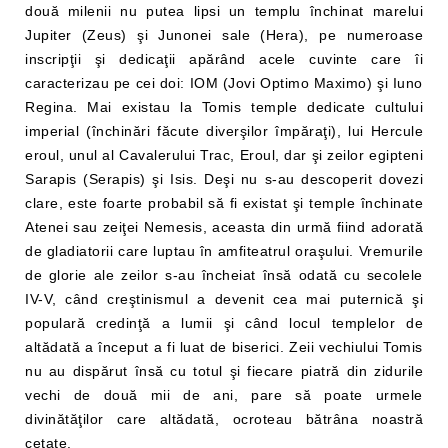
două milenii nu putea lipsi un templu închinat marelui
Jupiter (Zeus) şi Junonei sale (Hera), pe numeroase
inscripţii şi dedicaţii apărând acele cuvinte care îi
caracterizau pe cei doi: IOM (Jovi Optimo Maximo) şi Iuno
Regina. Mai existau la Tomis temple dedicate cultului
imperial (închinări făcute diverşilor împăraţi), lui Hercule
eroul, unul al Cavalerului Trac, Eroul, dar şi zeilor egipteni
Sarapis (Serapis) şi Isis. Deşi nu s-au descoperit dovezi
clare, este foarte probabil să fi existat şi temple închinate
Atenei sau zeiţei Nemesis, aceasta din urmă fiind adorată
de gladiatorii care luptau în amfiteatrul oraşului. Vremurile
de glorie ale zeilor s-au încheiat însă odată cu secolele
IV-V, când creştinismul a devenit cea mai puternică şi
populară credinţă a lumii şi când locul templelor de
altădată a început a fi luat de biserici. Zeii vechiului Tomis
nu au dispărut însă cu totul şi fiecare piatră din zidurile
vechi de două mii de ani, pare să poate urmele
divinătăţilor care altădată, ocroteau bătrâna noastră
cetate.