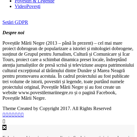
Povestiri & Legende
VideoPovești
Setări GDPR
Despre noi
Poveștile Mării Negre (2013 – până în prezent) – cel mai mare
proiect dobrogean de popularizare a istoriei și mitologiei dobrogene,
susținut de Grupul pentru Jurnalism, Cultură și Comunicare și Icar
Tours, proiect care a schimbat dinamica presei locale, îndreptând
atenția jurnaliștilor de presă scrisă și televiziune asupra patrimoniului
cultural excepțional al tărâmului dintre Dunăre și Marea Neagră
pentru promovarea acestuia. În cadrul proiectului au fost publicate
trei volume de istorii, povestiri și legende, toate purtând numele
proiectului original, Poveștile Mării Negre și au fost create un
website www.povestilemariinegre.ro și o pagină Facebook,
Poveștile Mării Negre.
Theme Created by Copyright 2017. All Rights Reserved