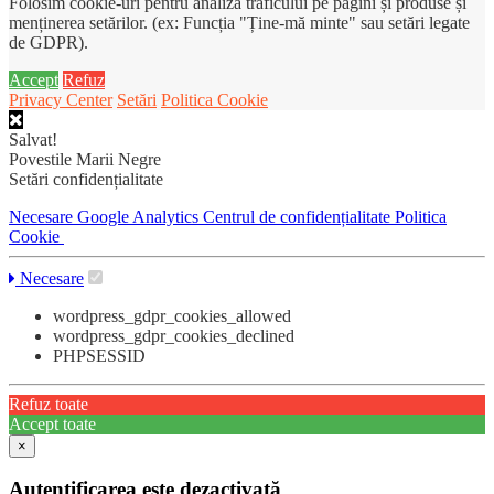
Folosim cookie-uri pentru analiza traficului pe pagini și produse și
menținerea setărilor. (ex: Funcția "Ține-mă minte" sau setări legate
de GDPR).
Accept
Refuz
Privacy Center
Setări
Politica Cookie
Salvat!
Povestile Marii Negre
Setări confidențialitate
Necesare
Google Analytics
Centrul de confidențialitate
Politica
Cookie
Necesare
wordpress_gdpr_cookies_allowed
wordpress_gdpr_cookies_declined
PHPSESSID
Refuz toate
Accept toate
×
Autentificarea este dezactivată