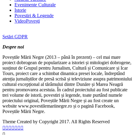
Evenimente Culturale
Istorie
Povestiri & Legende
VideoPovești
Setări GDPR
Despre noi
Poveștile Mării Negre (2013 – până în prezent) – cel mai mare
proiect dobrogean de popularizare a istoriei și mitologiei dobrogene,
susținut de Grupul pentru Jurnalism, Cultură și Comunicare și Icar
Tours, proiect care a schimbat dinamica presei locale, îndreptând
atenția jurnaliștilor de presă scrisă și televiziune asupra patrimoniului
cultural excepțional al tărâmului dintre Dunăre și Marea Neagră
pentru promovarea acestuia. În cadrul proiectului au fost publicate
trei volume de istorii, povestiri și legende, toate purtând numele
proiectului original, Poveștile Mării Negre și au fost create un
website www.povestilemariinegre.ro și o pagină Facebook,
Poveștile Mării Negre.
Theme Created by Copyright 2017. All Rights Reserved