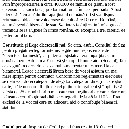
Prin împroprietărirea a circa 460.000 de familii de ţărani a fost
detensionată societatea, predominat rurală în acea perioadă. A fost
interzisă tăierea pădurilor aparținând de mănăstiri și s-a dispus
returnarea obiectelor valoaroase de cult către Biserica Română,
acum devenită biserică de stat. S-a interzis slujirea în limba greacă,
trecându-se la slujbele în limba română, cu excepția a trei biserici de
pe teritoriul țării.
Constituție și Lege electorală noi
. Se crea, astfel, Consiliul de Stat
pentru pregătirea legilor interne, legile fiind reprezentate de
“decretele domneşti”, iar puterea legislativă era împărțită acum în
două camere: Adunarea Electivă şi Corpul Ponderator (Senatul), fapt
ce asigură trecerea de la sistemul parlamentar unicameral la cel
bicameral. Legea electorală lărgea baza de vot și asigura un mai
mare sprijin pentru domnitor. Conform noii reglementări electorale,
se defineau două categorii de alegători: alegători direcţi – care ştiau
carte, plăteau o contribuţie de cel puţin patru galbeni şi împliniseră
vârsta de 25 de ani și primari – care erau neştiutori de carte, dar care
plăteau o contribuţie stabilită pe categorii, de la 48 la 110 lei. Erau
excluși de la vot cei care nu aduceau nici o contribuţie bănească
statului.
Codul penal.
Inspirat de Codul penal francez din 1810 și cel