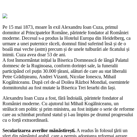
Pe 15 mai 1873, moare în exil Alexandru Ioan Cuza, primul
domnitor al Principatelor Române, părintele fondator al României
moderne. Decesul s-a produs la Hotelul Europa din Heidelberg, ca
urmare a unei puternice răceli, domnul fiind suferind însă și de o
boală mai veche (astm) precum și de unele tulburări ale ficatului și
inimii. Cuza avea doar 53 de ani.
A fost înmormântat inițial la Biserica Domnească de lângă Palatul
domnesc de la Ruginoasa, conform dorinței sale, la funeralii
participând cel puțin 30.000 țărani, alături de care au stat liberalii
Petre Grădișteanu, Andrei Vizanti, Nicolae Ionescu, Mihail
Kogălniceanu. După cel de-al Doilea Război Mondial, osemintele
domnitorului au fost mutate la Biserica Trei Ierarhi din Iași.
Alexandru Ioan Cuza a fost, fără îndoială, părintele fondator al
României moderne. Cu ajutorul lui Mihail Kogălniceanu, un
strălucit om politic și prim ministru, au fost inițiate o serie de reforme
care au schimbat profund statul și l-au împins pe drumul progresului
cu o forță extraordinară.
Secularizarea averilor mănăstirești.
A readus în folosul ţării un
sfert din pământul arabil, care a permis adoptarea reformai agrare.