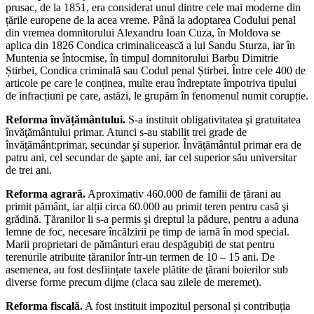
prusac, de la 1851, era considerat unul dintre cele mai moderne din
țările europene de la acea vreme. Până la adoptarea Codului penal
din vremea domnitorului Alexandru Ioan Cuza, în Moldova se
aplica din 1826 Condica criminalicească a lui Sandu Sturza, iar în
Muntenia se întocmise, în timpul domnitorului Barbu Dimitrie
Știrbei, Condica criminală sau Codul penal Știrbei. Între cele 400 de
articole pe care le conținea, multe erau îndreptate împotriva tipului
de infracțiuni pe care, astăzi, le grupăm în fenomenul numit corupție.
Reforma învățământului.
S-a instituit obligativitatea şi gratuitatea
învăţământului primar. Atunci s-au stabilit trei grade de
învăţământ:primar, secundar şi superior. Învăţământul primar era de
patru ani, cel secundar de şapte ani, iar cel superior său universitar
de trei ani.
Reforma agrară.
Aproximativ 460.000 de familii de țărani au
primit pământ, iar alții circa 60.000 au primit teren pentru casă şi
grădină. Ţăranilor li s-a permis şi dreptul la pădure, pentru a aduna
lemne de foc, necesare încălzirii pe timp de iarnă în mod special.
Marii proprietari de pământuri erau despăgubiți de stat pentru
terenurile atribuite țăranilor într-un termen de 10 – 15 ani. De
asemenea, au fost desființate taxele plătite de ţărani boierilor sub
diverse forme precum dijme (claca sau zilele de meremet).
Reforma fiscală.
A fost instituit impozitul personal și contribuția