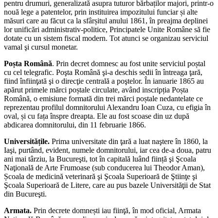
pentru drumuri, generalizată asupra tuturor bărbaților majori, printr-o
nouă lege a patentelor, prin instituirea impozitului funciar și alte
măsuri care au făcut ca la sfârșitul anului 1861, în preajma deplinei
lor unificări administrativ-politice, Principatele Unite Române să fie
dotate cu un sistem fiscal modern. Tot atunci se organizau serviciul
vamal şi cursul monetar.
Poșta Română
. Prin decret domnesc au fost unite serviciul poștal
cu cel telegrafic. Poşta Română şi-a deschis sedii în întreaga ţară,
fiind înfiinţată şi o direcţie centrală a poştelor. În ianuarie 1865 au
apărut primele mărci poștale circulate, având inscripția Poșta
Română, o emisiune formată din trei mărci poștale nedantelate ce
reprezentau profilul domnitorului Alexandru Ioan Cuza, cu efigia în
oval, și cu fața înspre dreapta. Ele au fost scoase din uz după
abdicarea domnitorului, din 11 februarie 1866.
Universitățile.
Prima universitate din ţară a luat naştere în 1860, la
Iaşi, purtând, evident, numele domnitorului, iar cea de-a doua, patru
ani mai târziu, la Bucureşti, tot în capitală luând ființă şi Şcoala
Naţională de Arte Frumoase (sub conducerea lui Theodor Aman),
Școala de medicină veterinară şi Şcoala Superioară de Ştiinţe şi
Şcoala Superioară de Litere, care au pus bazele Universităţii de Stat
din Bucureşti.
Armata.
Prin decrete domnești iau fiinţă, în mod oficial, Armata