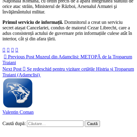
Naţională Română, cu ordin precis de a apăra integritatea statului de
orice atac străin, Ministerul de Război, Arsenalul Armatei şi
învăţământului militar.
Primul serviciu de informații.
Domnitorul a creat un serviciu
secret atașat Cancelariei, condus de maiorul Cezar Librecht, care a
adus consistență actului de guvernare prin informațiile culese atât în
interior, cât și din afara țării.
Previous Post
Muzeul din Adamclisi: METOPĂ de la Tropaeum
Traiani
Next Post
Se redeschid pentru vizitare cetățile Histria și Tropaeum
Traiani (Adamclisi)
Valentin Coman
Caută după: