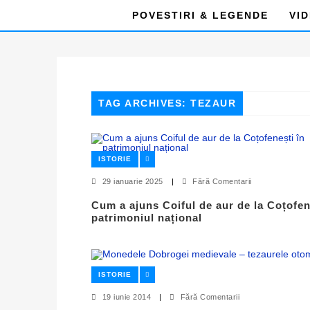
POVESTIRI & LEGENDE
VI
TAG ARCHIVES: TEZAUR
ISTORIE
29 ianuarie 2025
|
Fără Comentarii
Cum a ajuns Coiful de aur de la Coțofen
patrimoniul național
ISTORIE
19 iunie 2014
|
Fără Comentarii