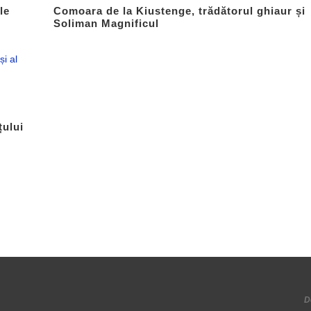
le
Comoara de la Kiustenge, trădătorul ghiaur și
Soliman Magnificul
țului
D