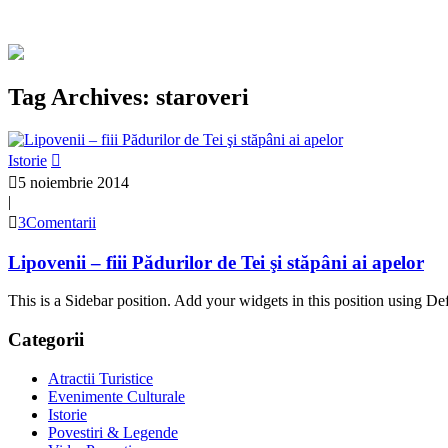
Tag Archives: staroveri
Istorie
5 noiembrie 2014
|
3Comentarii
Lipovenii – fiii Pădurilor de Tei şi stăpâni ai apelor
This is a Sidebar position. Add your widgets in this position using De
Categorii
Atractii Turistice
Evenimente Culturale
Istorie
Povestiri & Legende