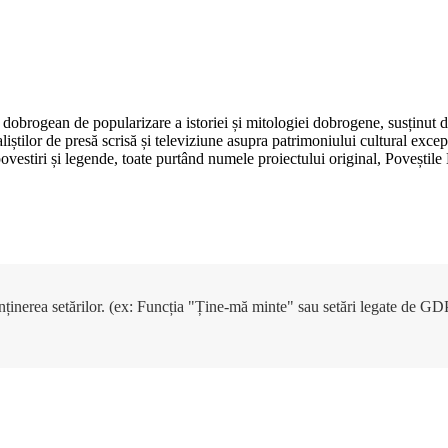
dobrogean de popularizare a istoriei și mitologiei dobrogene, susținut 
aliștilor de presă scrisă și televiziune asupra patrimoniului cultural e
, povestiri și legende, toate purtând numele proiectului original, Poveșt
enținerea setărilor. (ex: Funcția "Ține-mă minte" sau setări legate de G