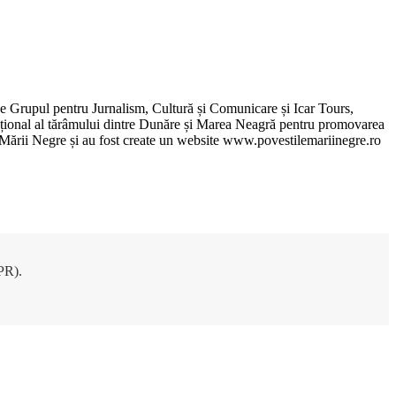
de Grupul pentru Jurnalism, Cultură și Comunicare și Icar Tours,
xcepțional al tărâmului dintre Dunăre și Marea Neagră pentru promovarea
ile Mării Negre și au fost create un website www.povestilemariinegre.ro
DPR).