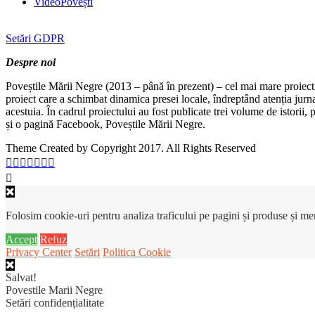
VideoPovești
Setări GDPR
Despre noi
Poveștile Mării Negre (2013 – până în prezent) – cel mai mare proiect 
proiect care a schimbat dinamica presei locale, îndreptând atenția jurn
acestuia. În cadrul proiectului au fost publicate trei volume de istorii
și o pagină Facebook, Poveștile Mării Negre.
Theme Created by Copyright 2017. All Rights Reserved
Folosim cookie-uri pentru analiza traficului pe pagini și produse și m
Accept
Refuz
Privacy Center
Setări
Politica Cookie
Salvat!
Povestile Marii Negre
Setări confidențialitate