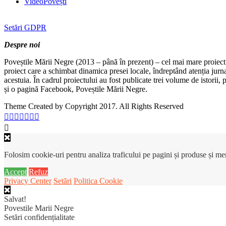
VideoPovești
Setări GDPR
Despre noi
Poveștile Mării Negre (2013 – până în prezent) – cel mai mare proiect 
proiect care a schimbat dinamica presei locale, îndreptând atenția jurn
acestuia. În cadrul proiectului au fost publicate trei volume de istorii
și o pagină Facebook, Poveștile Mării Negre.
Theme Created by Copyright 2017. All Rights Reserved
Folosim cookie-uri pentru analiza traficului pe pagini și produse și m
Accept
Refuz
Privacy Center
Setări
Politica Cookie
Salvat!
Povestile Marii Negre
Setări confidențialitate