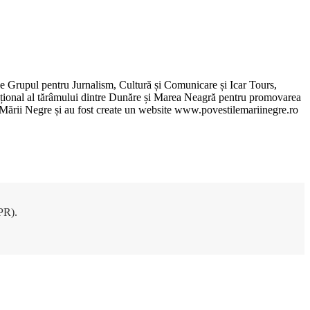
de Grupul pentru Jurnalism, Cultură și Comunicare și Icar Tours,
xcepțional al tărâmului dintre Dunăre și Marea Neagră pentru promovarea
ile Mării Negre și au fost create un website www.povestilemariinegre.ro
DPR).