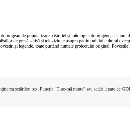
dobrogean de popularizare a istoriei și mitologiei dobrogene, susținut 
aliștilor de presă scrisă și televiziune asupra patrimoniului cultural e
, povestiri și legende, toate purtând numele proiectului original, Poveșt
enținerea setărilor. (ex: Funcția "Ține-mă minte" sau setări legate de G