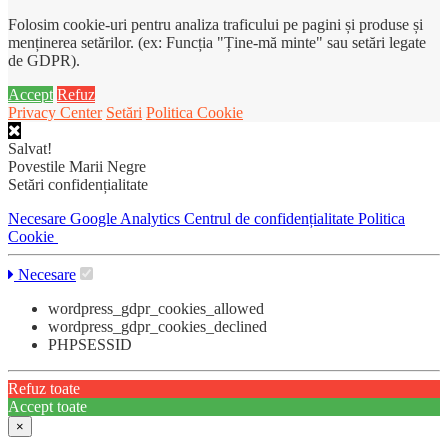
Folosim cookie-uri pentru analiza traficului pe pagini și produse și
menținerea setărilor. (ex: Funcția "Ține-mă minte" sau setări legate
de GDPR).
Accept
Refuz
Privacy Center
Setări
Politica Cookie
Salvat!
Povestile Marii Negre
Setări confidențialitate
Necesare
Google Analytics
Centrul de confidențialitate
Politica
Cookie
Necesare
wordpress_gdpr_cookies_allowed
wordpress_gdpr_cookies_declined
PHPSESSID
Refuz toate
Accept toate
×