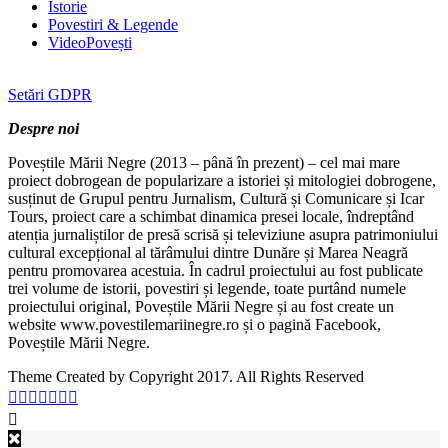
Istorie
Povestiri & Legende
VideoPovești
Setări GDPR
Despre noi
Poveștile Mării Negre (2013 – până în prezent) – cel mai mare
proiect dobrogean de popularizare a istoriei și mitologiei dobrogene,
susținut de Grupul pentru Jurnalism, Cultură și Comunicare și Icar
Tours, proiect care a schimbat dinamica presei locale, îndreptând
atenția jurnaliștilor de presă scrisă și televiziune asupra patrimoniului
cultural excepțional al tărâmului dintre Dunăre și Marea Neagră
pentru promovarea acestuia. În cadrul proiectului au fost publicate
trei volume de istorii, povestiri și legende, toate purtând numele
proiectului original, Poveștile Mării Negre și au fost create un
website www.povestilemariinegre.ro și o pagină Facebook,
Poveștile Mării Negre.
Theme Created by Copyright 2017. All Rights Reserved