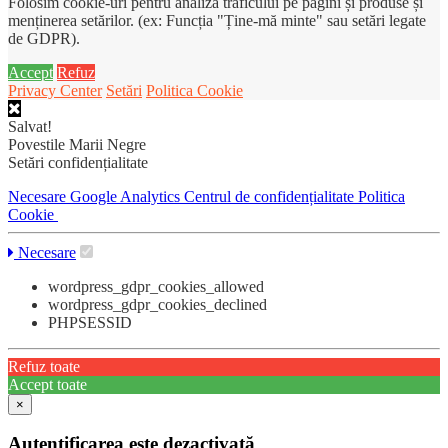
Folosim cookie-uri pentru analiza traficului pe pagini și produse și
menținerea setărilor. (ex: Funcția "Ține-mă minte" sau setări legate
de GDPR).
Accept
Refuz
Privacy Center
Setări
Politica Cookie
Salvat!
Povestile Marii Negre
Setări confidențialitate
Necesare
Google Analytics
Centrul de confidențialitate
Politica
Cookie
Necesare
wordpress_gdpr_cookies_allowed
wordpress_gdpr_cookies_declined
PHPSESSID
Refuz toate
Accept toate
×
Autentificarea este dezactivată