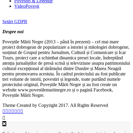
Povestiri & Legende
VideoPovești
Setări GDPR
Despre noi
Poveștile Mării Negre (2013 – până în prezent) – cel mai mare
proiect dobrogean de popularizare a istoriei și mitologiei dobrogene,
susținut de Grupul pentru Jurnalism, Cultură și Comunicare și Icar
Tours, proiect care a schimbat dinamica presei locale, îndreptând
atenția jurnaliștilor de presă scrisă și televiziune asupra patrimoniului
cultural excepțional al tărâmului dintre Dunăre și Marea Neagră
pentru promovarea acestuia. În cadrul proiectului au fost publicate
trei volume de istorii, povestiri și legende, toate purtând numele
proiectului original, Poveștile Mării Negre și au fost create un
website www.povestilemariinegre.ro și o pagină Facebook,
Poveștile Mării Negre.
Theme Created by Copyright 2017. All Rights Reserved