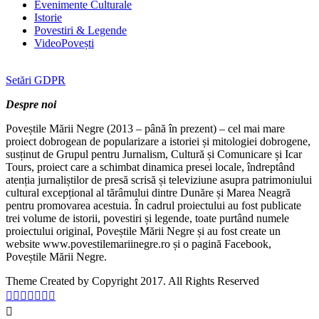
Evenimente Culturale
Istorie
Povestiri & Legende
VideoPovești
Setări GDPR
Despre noi
Poveștile Mării Negre (2013 – până în prezent) – cel mai mare
proiect dobrogean de popularizare a istoriei și mitologiei dobrogene,
susținut de Grupul pentru Jurnalism, Cultură și Comunicare și Icar
Tours, proiect care a schimbat dinamica presei locale, îndreptând
atenția jurnaliștilor de presă scrisă și televiziune asupra patrimoniului
cultural excepțional al tărâmului dintre Dunăre și Marea Neagră
pentru promovarea acestuia. În cadrul proiectului au fost publicate
trei volume de istorii, povestiri și legende, toate purtând numele
proiectului original, Poveștile Mării Negre și au fost create un
website www.povestilemariinegre.ro și o pagină Facebook,
Poveștile Mării Negre.
Theme Created by Copyright 2017. All Rights Reserved