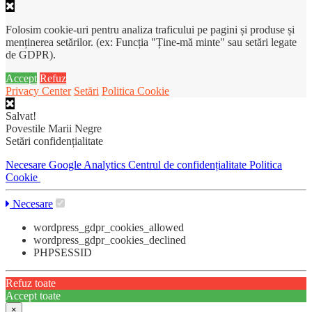
Folosim cookie-uri pentru analiza traficului pe pagini și produse și
menținerea setărilor. (ex: Funcția "Ține-mă minte" sau setări legate
de GDPR).
Accept
Refuz
Privacy Center
Setări
Politica Cookie
Salvat!
Povestile Marii Negre
Setări confidențialitate
Necesare
Google Analytics
Centrul de confidențialitate
Politica
Cookie
Necesare
wordpress_gdpr_cookies_allowed
wordpress_gdpr_cookies_declined
PHPSESSID
Refuz toate
Accept toate
×