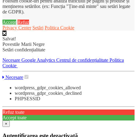
Folosim cookie-uri pentru analiza traficului pe pagini și produse și
menținerea setărilor. (ex: Funcția "Ține-mă minte" sau setări legate
de GDPR).
Accept
Refuz
Privacy Center
Setări
Politica Cookie
Salvat!
Povestile Marii Negre
Setări confidențialitate
Necesare
Google Analytics
Centrul de confidențialitate
Politica
Cookie
Necesare
wordpress_gdpr_cookies_allowed
wordpress_gdpr_cookies_declined
PHPSESSID
Refuz toate
Accept toate
×
Autentificarea este dezactivată