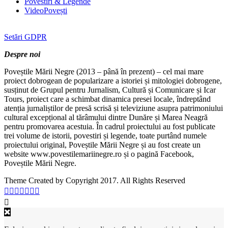
Povestiri & Legende
VideoPovești
Setări GDPR
Despre noi
Poveștile Mării Negre (2013 – până în prezent) – cel mai mare
proiect dobrogean de popularizare a istoriei și mitologiei dobrogene,
susținut de Grupul pentru Jurnalism, Cultură și Comunicare și Icar
Tours, proiect care a schimbat dinamica presei locale, îndreptând
atenția jurnaliștilor de presă scrisă și televiziune asupra patrimoniului
cultural excepțional al tărâmului dintre Dunăre și Marea Neagră
pentru promovarea acestuia. În cadrul proiectului au fost publicate
trei volume de istorii, povestiri și legende, toate purtând numele
proiectului original, Poveștile Mării Negre și au fost create un
website www.povestilemariinegre.ro și o pagină Facebook,
Poveștile Mării Negre.
Theme Created by Copyright 2017. All Rights Reserved