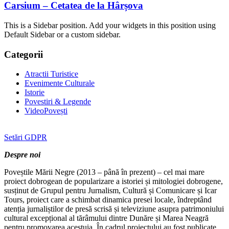
Carsium – Cetatea de la Hârșova
This is a Sidebar position. Add your widgets in this position using
Default Sidebar or a custom sidebar.
Categorii
Atractii Turistice
Evenimente Culturale
Istorie
Povestiri & Legende
VideoPovești
Setări GDPR
Despre noi
Poveștile Mării Negre (2013 – până în prezent) – cel mai mare
proiect dobrogean de popularizare a istoriei și mitologiei dobrogene,
susținut de Grupul pentru Jurnalism, Cultură și Comunicare și Icar
Tours, proiect care a schimbat dinamica presei locale, îndreptând
atenția jurnaliștilor de presă scrisă și televiziune asupra patrimoniului
cultural excepțional al tărâmului dintre Dunăre și Marea Neagră
pentru promovarea acestuia. În cadrul proiectului au fost publicate