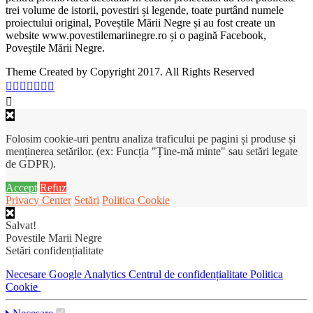
trei volume de istorii, povestiri și legende, toate purtând numele
proiectului original, Poveștile Mării Negre și au fost create un
website www.povestilemariinegre.ro și o pagină Facebook,
Poveștile Mării Negre.
Theme Created by Copyright 2017. All Rights Reserved
Folosim cookie-uri pentru analiza traficului pe pagini și produse și
menținerea setărilor. (ex: Funcția "Ține-mă minte" sau setări legate
de GDPR).
Accept
Refuz
Privacy Center
Setări
Politica Cookie
Salvat!
Povestile Marii Negre
Setări confidențialitate
Necesare
Google Analytics
Centrul de confidențialitate
Politica
Cookie