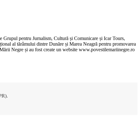
de Grupul pentru Jurnalism, Cultură și Comunicare și Icar Tours,
xcepțional al tărâmului dintre Dunăre și Marea Neagră pentru promovarea
ile Mării Negre și au fost create un website www.povestilemariinegre.ro
DPR).