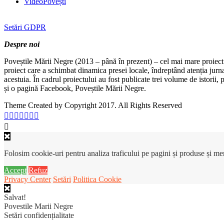
VideoPovești
Setări GDPR
Despre noi
Poveștile Mării Negre (2013 – până în prezent) – cel mai mare proiect 
proiect care a schimbat dinamica presei locale, îndreptând atenția jurn
acestuia. În cadrul proiectului au fost publicate trei volume de istorii
și o pagină Facebook, Poveștile Mării Negre.
Theme Created by Copyright 2017. All Rights Reserved
Folosim cookie-uri pentru analiza traficului pe pagini și produse și m
Accept
Refuz
Privacy Center
Setări
Politica Cookie
Salvat!
Povestile Marii Negre
Setări confidențialitate