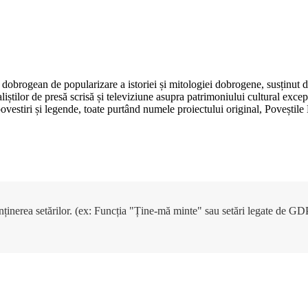
dobrogean de popularizare a istoriei și mitologiei dobrogene, susținut 
aliștilor de presă scrisă și televiziune asupra patrimoniului cultural e
, povestiri și legende, toate purtând numele proiectului original, Poveșt
enținerea setărilor. (ex: Funcția "Ține-mă minte" sau setări legate de G