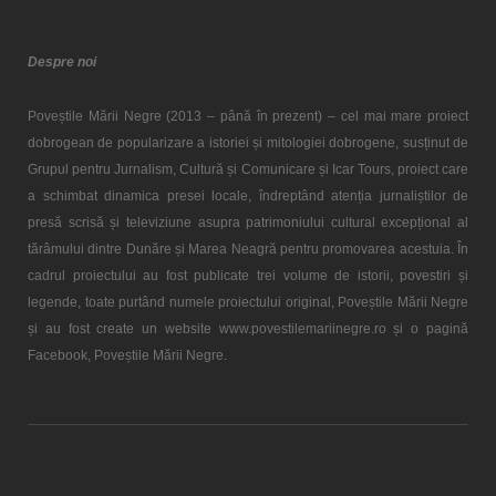
Despre noi
Poveștile Mării Negre (2013 – până în prezent) – cel mai mare proiect
dobrogean de popularizare a istoriei și mitologiei dobrogene, susținut de
Grupul pentru Jurnalism, Cultură și Comunicare și Icar Tours, proiect care
a schimbat dinamica presei locale, îndreptând atenția jurnaliștilor de
presă scrisă și televiziune asupra patrimoniului cultural excepțional al
tărâmului dintre Dunăre și Marea Neagră pentru promovarea acestuia. În
cadrul proiectului au fost publicate trei volume de istorii, povestiri și
legende, toate purtând numele proiectului original, Poveștile Mării Negre
și au fost create un website www.povestilemariinegre.ro și o pagină
Facebook, Poveștile Mării Negre.