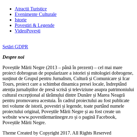
Atractii Turistice
Evenimente Culturale
Istorie
Povestiri & Legende
VideoPovești
Setări GDPR
Despre noi
Poveștile Mării Negre (2013 – până în prezent) – cel mai mare
proiect dobrogean de popularizare a istoriei și mitologiei dobrogene,
susținut de Grupul pentru Jurnalism, Cultură și Comunicare și Icar
Tours, proiect care a schimbat dinamica presei locale, îndreptând
atenția jurnaliștilor de presă scrisă și televiziune asupra patrimoniului
cultural excepțional al tărâmului dintre Dunăre și Marea Neagră
pentru promovarea acestuia. În cadrul proiectului au fost publicate
trei volume de istorii, povestiri și legende, toate purtând numele
proiectului original, Poveștile Mării Negre și au fost create un
website www.povestilemariinegre.ro și o pagină Facebook,
Poveștile Mării Negre.
Theme Created by Copyright 2017. All Rights Reserved