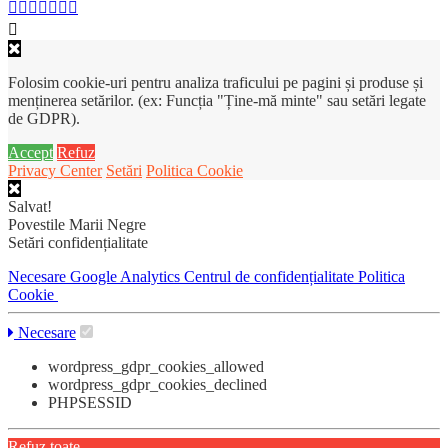
Folosim cookie-uri pentru analiza traficului pe pagini și produse și
menținerea setărilor. (ex: Funcția "Ține-mă minte" sau setări legate
de GDPR).
Accept
Refuz
Privacy Center
Setări
Politica Cookie
Salvat!
Povestile Marii Negre
Setări confidențialitate
Necesare
Google Analytics
Centrul de confidențialitate
Politica
Cookie
Necesare
wordpress_gdpr_cookies_allowed
wordpress_gdpr_cookies_declined
PHPSESSID
Refuz toate