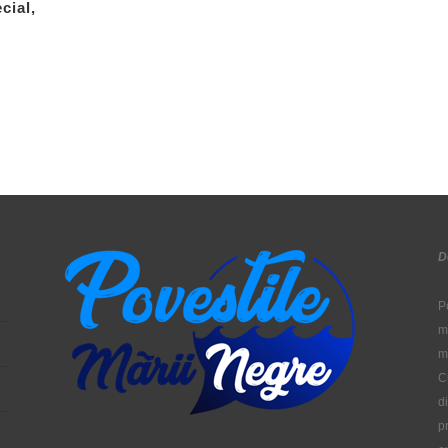
cial,
D
P
m
m
C
d
p