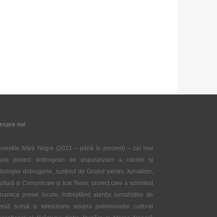
espre noi
oveștile Mării Negre (2013 – până în prezent) – cel mai
are proiect dobrogean de popularizare a istoriei și
itologiei dobrogene, susținut de Grupul pentru Jurnalism,
ultură și Comunicare și Icar Tours, proiect care a schimbat
inamica presei locale, îndreptând atenția jurnaliștilor de
resă scrisă și televiziune asupra patrimoniului cultural