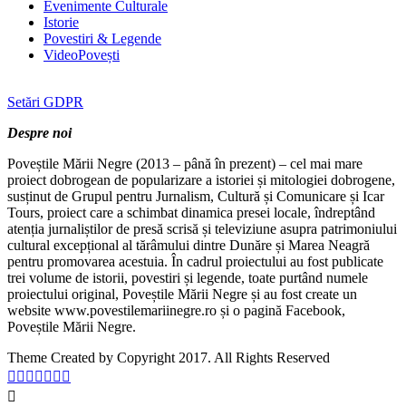
Evenimente Culturale
Istorie
Povestiri & Legende
VideoPovești
Setări GDPR
Despre noi
Poveștile Mării Negre (2013 – până în prezent) – cel mai mare
proiect dobrogean de popularizare a istoriei și mitologiei dobrogene,
susținut de Grupul pentru Jurnalism, Cultură și Comunicare și Icar
Tours, proiect care a schimbat dinamica presei locale, îndreptând
atenția jurnaliștilor de presă scrisă și televiziune asupra patrimoniului
cultural excepțional al tărâmului dintre Dunăre și Marea Neagră
pentru promovarea acestuia. În cadrul proiectului au fost publicate
trei volume de istorii, povestiri și legende, toate purtând numele
proiectului original, Poveștile Mării Negre și au fost create un
website www.povestilemariinegre.ro și o pagină Facebook,
Poveștile Mării Negre.
Theme Created by Copyright 2017. All Rights Reserved