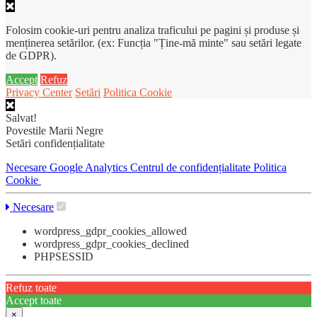
Folosim cookie-uri pentru analiza traficului pe pagini și produse și
menținerea setărilor. (ex: Funcția "Ține-mă minte" sau setări legate
de GDPR).
Accept
Refuz
Privacy Center
Setări
Politica Cookie
Salvat!
Povestile Marii Negre
Setări confidențialitate
Necesare
Google Analytics
Centrul de confidențialitate
Politica
Cookie
Necesare
wordpress_gdpr_cookies_allowed
wordpress_gdpr_cookies_declined
PHPSESSID
Refuz toate
Accept toate
×