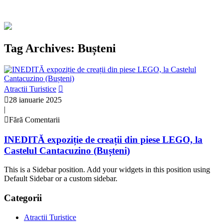
Tag Archives: Bușteni
Atractii Turistice
28 ianuarie 2025
|
Fără Comentarii
INEDITĂ expoziție de creații din piese LEGO, la
Castelul Cantacuzino (Bușteni)
This is a Sidebar position. Add your widgets in this position using
Default Sidebar or a custom sidebar.
Categorii
Atractii Turistice