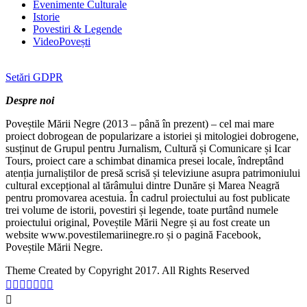
Evenimente Culturale
Istorie
Povestiri & Legende
VideoPovești
Setări GDPR
Despre noi
Poveștile Mării Negre (2013 – până în prezent) – cel mai mare
proiect dobrogean de popularizare a istoriei și mitologiei dobrogene,
susținut de Grupul pentru Jurnalism, Cultură și Comunicare și Icar
Tours, proiect care a schimbat dinamica presei locale, îndreptând
atenția jurnaliștilor de presă scrisă și televiziune asupra patrimoniului
cultural excepțional al tărâmului dintre Dunăre și Marea Neagră
pentru promovarea acestuia. În cadrul proiectului au fost publicate
trei volume de istorii, povestiri și legende, toate purtând numele
proiectului original, Poveștile Mării Negre și au fost create un
website www.povestilemariinegre.ro și o pagină Facebook,
Poveștile Mării Negre.
Theme Created by Copyright 2017. All Rights Reserved