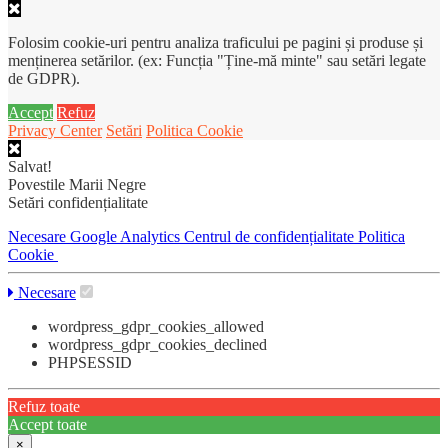
Folosim cookie-uri pentru analiza traficului pe pagini și produse și
menținerea setărilor. (ex: Funcția "Ține-mă minte" sau setări legate
de GDPR).
Accept
Refuz
Privacy Center
Setări
Politica Cookie
Salvat!
Povestile Marii Negre
Setări confidențialitate
Necesare
Google Analytics
Centrul de confidențialitate
Politica
Cookie
Necesare
wordpress_gdpr_cookies_allowed
wordpress_gdpr_cookies_declined
PHPSESSID
Refuz toate
Accept toate
×